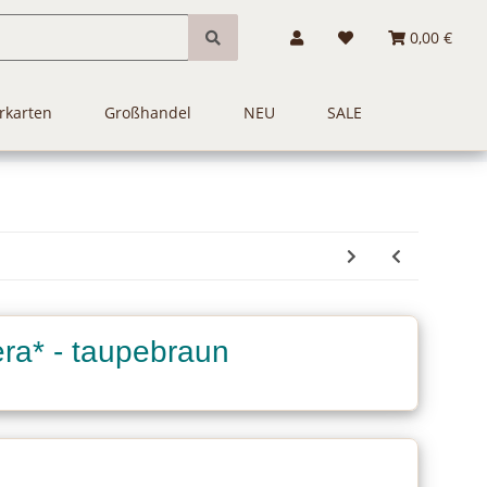
0,00 €
rkarten
Großhandel
NEU
SALE
era* - taupebraun