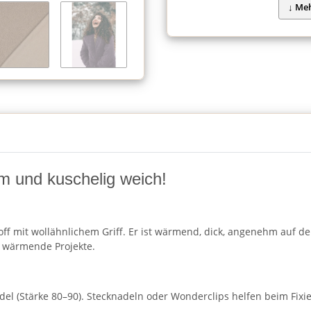
rm und kuschelig weich!
toff mit wollähnlichem Griff. Er ist wärmend, dick, angenehm auf d
d wärmende Projekte.
el (Stärke 80–90). Stecknadeln oder Wonderclips helfen beim Fixi