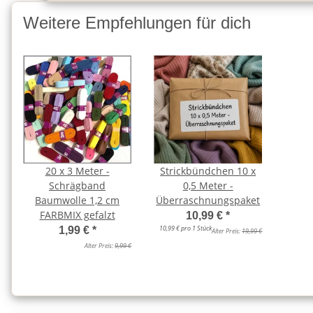
Weitere Empfehlungen für dich
20 x 3 Meter -
Strickbündchen 10 x
Schrägband
0,5 Meter -
Baumwolle 1,2 cm
Überraschnungspaket
FARBMIX gefalzt
10,99 €
*
10,99 € pro 1 Stück
1,99 €
*
Alter Preis:
19,99 €
Alter Preis:
9,99 €