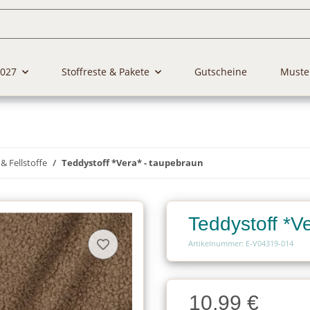
2027
Stoffreste & Pakete
Gutscheine
Muste
& Fellstoffe
Teddystoff *Vera* - taupebraun
Teddystoff *V
Artikelnummer: E-V04319-014
Charge
10,99 €
Charge