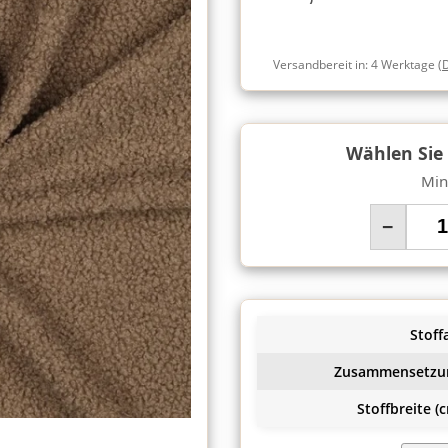
Versandbereit in:
4 Werktage
(
Wählen Sie
Min
−
Stoffa
Zusammensetzu
Stoffbreite (c