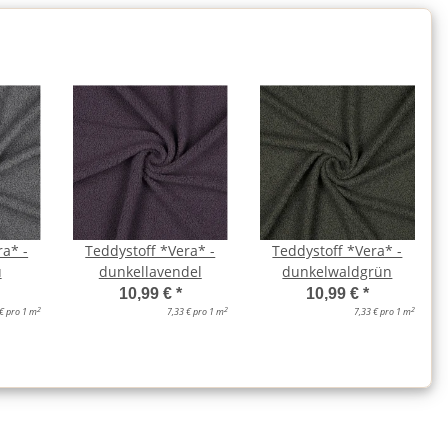
ra* -
Teddystoff *Vera* -
Teddystoff *Vera* -
u
dunkellavendel
dunkelwaldgrün
10,99 €
*
10,99 €
*
2
2
2
 € pro 1 m
7,33 € pro 1 m
7,33 € pro 1 m