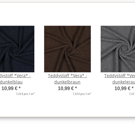
ystoff *Vera* -
Teddystoff *Vera* -
Teddystoff *Ve
dunkelblau
dunkelbraun
dunkelgra
10,99 €
*
10,99 €
*
10,99 €
*
2
2
7,33 € pro 1 m
7,33 € pro 1 m
7,33