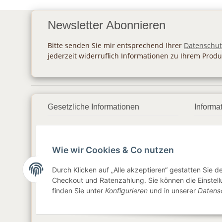
Newsletter Abonnieren
Bitte senden Sie mir entsprechend Ihrer
Datenschut
jederzeit widerruflich Informationen zu Ihrem Produ
Gesetzliche Informationen
Informa
Datenschutz
Zahlu
Wie wir Cookies & Co nutzen
AGB
Vers
Sitemap
Newsl
Durch Klicken auf „Alle akzeptieren“ gestatten Sie 
Checkout und Ratenzahlung. Sie können die Einstellu
Impressum
finden Sie unter
Konfigurieren
und in unserer
Datens
Widerrufsrecht