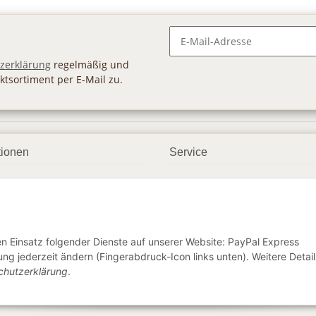
Newsletter Abonnieren
zerklärung
regelmäßig und
ktsortiment per E-Mail zu.
tionen
Service
ngsmöglichkeiten
Geschenkgutscheine
andbedingungen
Großhandel
etter
den Einsatz folgender Dienste auf unserer Website: PayPal Express
ng jederzeit ändern (Fingerabdruck-Icon links unten). Weitere Detail
chutzerklärung
.