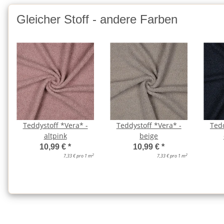
Gleicher Stoff - andere Farben
Teddystoff *Vera* -
Teddystoff *Vera* -
Tedd
altpink
beige
10,99 €
*
10,99 €
*
2
2
7,33 € pro 1 m
7,33 € pro 1 m