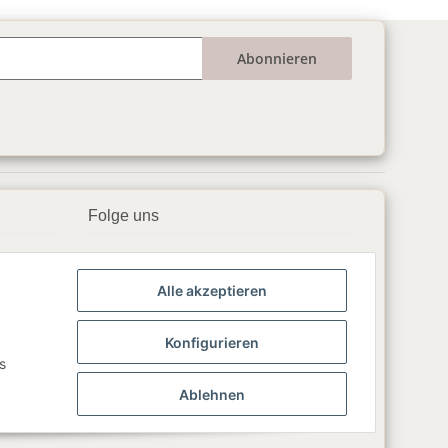
Abonnieren
Folge uns
▶️ YouTube
Alle akzeptieren
📘 Facebook
📸 Instagram
Konfigurieren
s
🎵 TikTok
Ablehnen
💬 WhatsApp