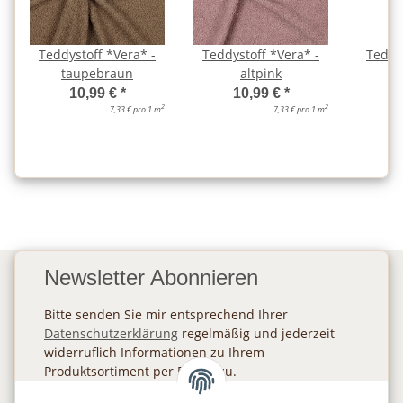
Teddystoff *Vera* -
Teddystoff *Vera* -
Teddy
taupebraun
altpink
10,99 €
*
10,99 €
*
2
2
7,33 € pro 1 m
7,33 € pro 1 m
Newsletter Abonnieren
Bitte senden Sie mir entsprechend Ihrer
Datenschutzerklärung
regelmäßig und jederzeit
widerruflich Informationen zu Ihrem
Produktsortiment per E-Mail zu.