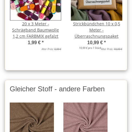
20 x 3 Meter -
Strickbündchen 10 x 0,5
Schrägband Baumwolle
Meter -
1,2 cm FARBMIX gefalzt
Überraschnungspaket
1,99 €
*
10,99 €
*
10,99 € pro 1 Stück
Alter Preis:
9,99 €
Alter Preis:
19,99 €
Gleicher Stoff - andere Farben