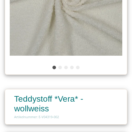
Teddystoff *Vera* -
wollweiss
Artikelnummer: E-V04319-002