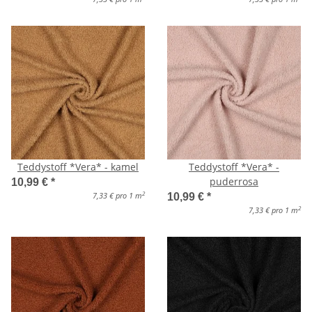
Teddystoff *Vera* - kamel
Teddystoff *Vera* -
puderrosa
10,99 €
*
2
7,33 € pro 1 m
10,99 €
*
2
7,33 € pro 1 m