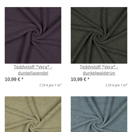
Teddystoff *Vera* -
Teddystoff *Vera* -
dunkellavendel
dunkelwaldgrün
10,99 €
*
10,99 €
*
2
2
7,33 € pro 1 m
7,33 € pro 1 m