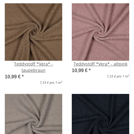
Teddystoff *Vera* -
Teddystoff *Vera* - altpink
taupebraun
10,99 €
*
2
7,33 € pro 1 m
10,99 €
*
2
7,33 € pro 1 m