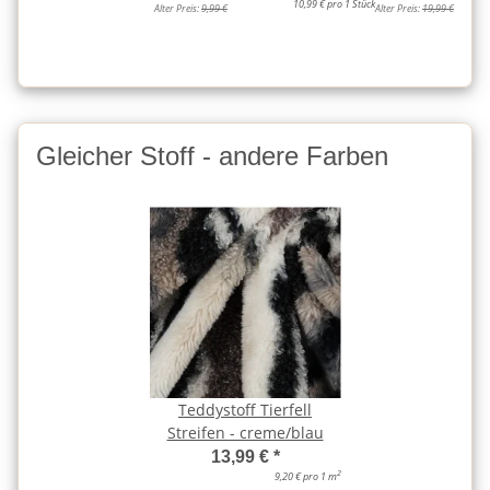
10,99 € pro 1 Stück
Alter Preis:
9,99 €
Alter Preis:
19,99 €
Gleicher Stoff - andere Farben
Teddystoff Tierfell
Streifen - creme/blau
13,99 €
*
2
9,20 € pro 1 m