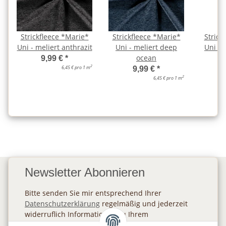
Strickfleece *Marie*
Strickfleece *Marie*
Strick
Uni - meliert anthrazit
Uni - meliert deep
Uni - 
ocean
9,99 €
*
2
6,45 € pro 1 m
9,99 €
*
2
6,45 € pro 1 m
Newsletter Abonnieren
Bitte senden Sie mir entsprechend Ihrer
Datenschutzerklärung
regelmäßig und jederzeit
widerruflich Informationen zu Ihrem
Produktsortiment per E-Mail zu.