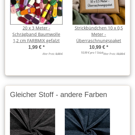
20 x 3 Meter -
Strickbündchen 10 x 0,5
Schrägband Baumwolle
Meter -
1,2 cm FARBMIX gefalzt
Überraschnungspaket
1,99 €
*
10,99 €
*
10,99 € pro 1 Stück
Alter Preis:
9,99 €
Alter Preis:
19,99 €
Gleicher Stoff - andere Farben