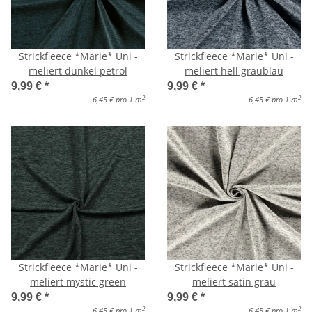
Strickfleece *Marie* Uni -
Strickfleece *Marie* Uni -
meliert dunkel petrol
meliert hell graublau
9,99 €
*
9,99 €
*
2
2
6,45 € pro 1 m
6,45 € pro 1 m
Strickfleece *Marie* Uni -
Strickfleece *Marie* Uni -
meliert mystic green
meliert satin grau
9,99 €
*
9,99 €
*
2
2
6,45 € pro 1 m
6,45 € pro 1 m