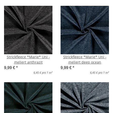
Strickfleece *Marie* Uni -
Strickfleece *Marie* Uni -
meliert anthrazit
meliert deep ocean
9,99 €
*
9,99 €
*
2
2
6,45 € pro 1 m
6,45 € pro 1 m