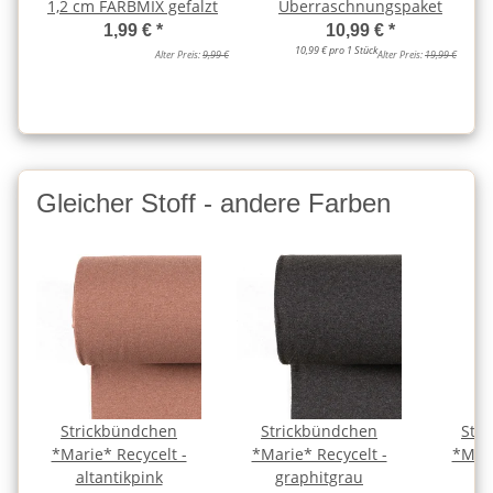
1,2 cm FARBMIX gefalzt
Überraschnungspaket
1,99 €
*
10,99 €
*
10,99 € pro 1 Stück
Alter Preis:
9,99 €
Alter Preis:
19,99 €
Gleicher Stoff - andere Farben
Strickbündchen
Strickbündchen
Str
*Marie* Recycelt -
*Marie* Recycelt -
*Mari
altantikpink
graphitgrau