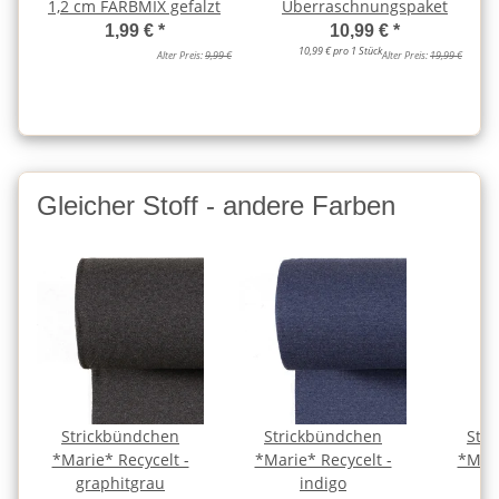
1,2 cm FARBMIX gefalzt
Überraschnungspaket
1,99 €
*
10,99 €
*
10,99 € pro 1 Stück
Alter Preis:
9,99 €
Alter Preis:
19,99 €
Gleicher Stoff - andere Farben
Strickbündchen
Strickbündchen
Str
*Marie* Recycelt -
*Marie* Recycelt -
*Mari
graphitgrau
indigo