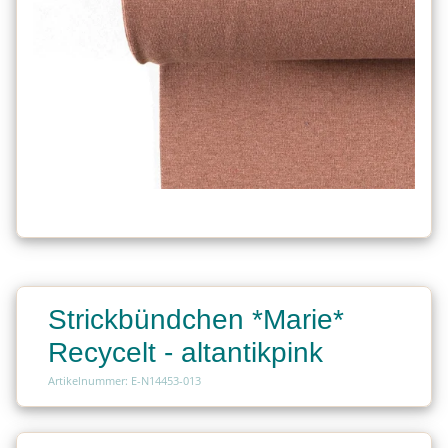
Strickbündchen *Marie*
Recycelt - altantikpink
Artikelnummer: E-N14453-013
Charge