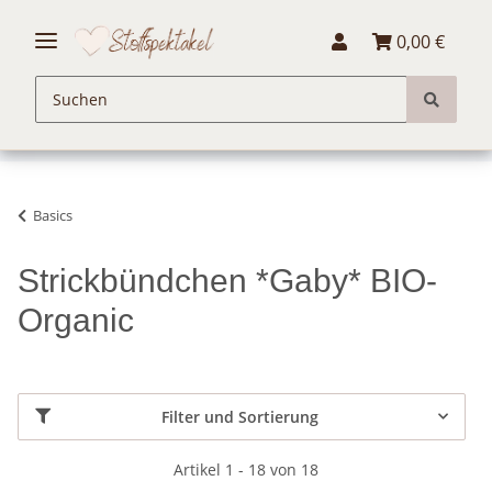
0,00 €
Basics
Strickbündchen *Gaby* BIO-
Organic
Filter und Sortierung
Artikel 1 - 18 von 18