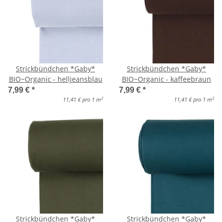
Strickbündchen *Gaby*
Strickbündchen *Gaby*
BIO~Organic - helljeansblau
BIO~Organic - kaffeebraun
7,99 €
*
7,99 €
*
2
2
11,41 € pro 1 m
11,41 € pro 1 m
Strickbündchen *Gaby*
Strickbündchen *Gaby*