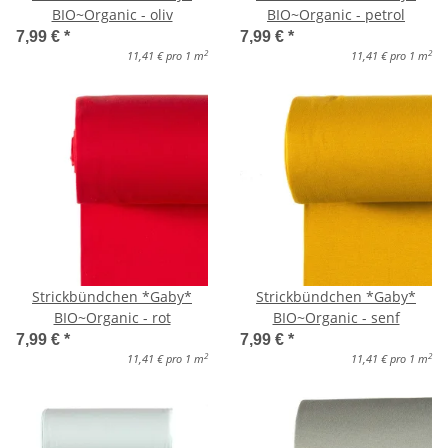
BIO~Organic - oliv
BIO~Organic - petrol
7,99 €
*
7,99 €
*
2
2
11,41 € pro 1 m
11,41 € pro 1 m
Strickbündchen *Gaby*
Strickbündchen *Gaby*
BIO~Organic - rot
BIO~Organic - senf
7,99 €
*
7,99 €
*
2
2
11,41 € pro 1 m
11,41 € pro 1 m