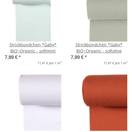
Strickbündchen *Gaby*
Strickbündchen *Gaby*
BIO~Organic - softmint
BIO~Organic - softolive
7,99 €
*
7,99 €
*
2
2
11,41 € pro 1 m
11,41 € pro 1 m