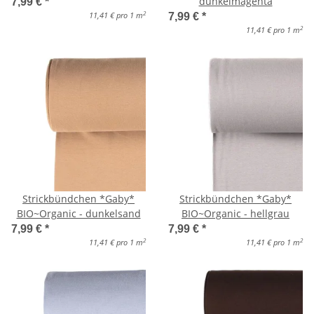
dunkelmagenta
7,99 €
*
2
11,41 € pro 1 m
7,99 €
*
2
11,41 € pro 1 m
Strickbündchen *Gaby*
Strickbündchen *Gaby*
BIO~Organic - dunkelsand
BIO~Organic - hellgrau
7,99 €
*
7,99 €
*
2
2
11,41 € pro 1 m
11,41 € pro 1 m