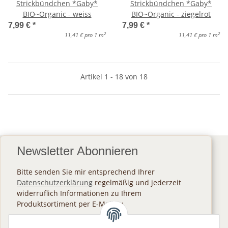
Strickbündchen *Gaby*
Strickbündchen *Gaby*
BIO~Organic - weiss
BIO~Organic - ziegelrot
7,99 €
*
7,99 €
*
2
2
11,41 € pro 1 m
11,41 € pro 1 m
Artikel 1 - 18 von 18
Newsletter Abonnieren
Bitte senden Sie mir entsprechend Ihrer
Datenschutzerklärung
regelmäßig und jederzeit
widerruflich Informationen zu Ihrem
Produktsortiment per E-Mail zu.