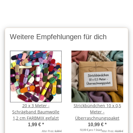
Weitere Empfehlungen für dich
20 x 3 Meter -
Strickbündchen 10 x 0,5
Schrägband Baumwolle
Meter -
1,2 cm FARBMIX gefalzt
Überraschnungspaket
1,99 €
*
10,99 €
*
10,99 € pro 1 Stück
Alter Preis:
9,99 €
Alter Preis:
19,99 €