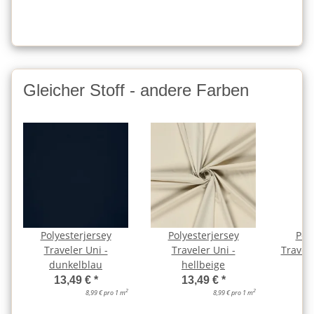
Gleicher Stoff - andere Farben
Polyesterjersey
Polyesterjersey
Pol
Traveler Uni -
Traveler Uni -
Travele
dunkelblau
hellbeige
13,49 €
*
13,49 €
*
2
2
8,99 € pro 1 m
8,99 € pro 1 m