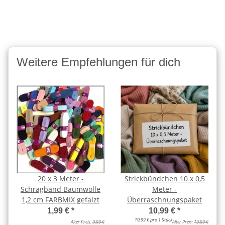
Weitere Empfehlungen für dich
20 x 3 Meter -
Strickbündchen 10 x 0,5
Schrägband Baumwolle
Meter -
1,2 cm FARBMIX gefalzt
Überraschnungspaket
1,99 €
*
10,99 €
*
10,99 € pro 1 Stück
Alter Preis:
9,99 €
Alter Preis:
19,99 €