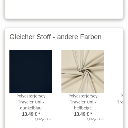
Gleicher Stoff - andere Farben
Polyesterjersey
Polyesterjersey
Pol
Traveler Uni -
Traveler Uni -
Trave
dunkelblau
hellbeige
13,49 €
*
13,49 €
*
2
2
8,99 € pro 1 m
8,99 € pro 1 m