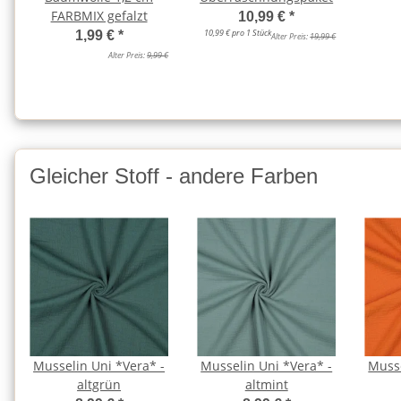
FARBMIX gefalzt
10,99 €
*
10,99 € pro 1 Stück
1,99 €
*
Alter Preis:
19,99 €
Alter Preis:
9,99 €
Gleicher Stoff - andere Farben
Musselin Uni *Vera* -
Musselin Uni *Vera* -
Musse
altgrün
altmint