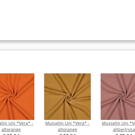
lin Uni *Vera* -
Musselin Uni *Vera* -
Musselin Uni *V
altorange
altorange
altperlrosa