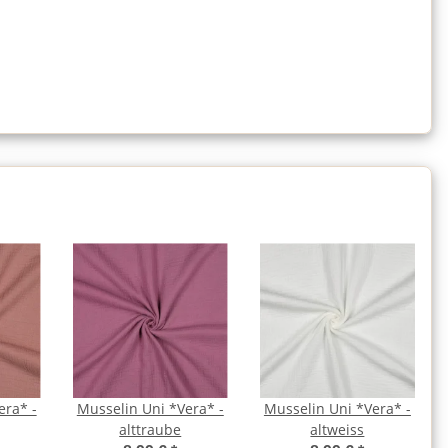
era* -
Musselin Uni *Vera* -
Musselin Uni *Vera* -
alttraube
altweiss