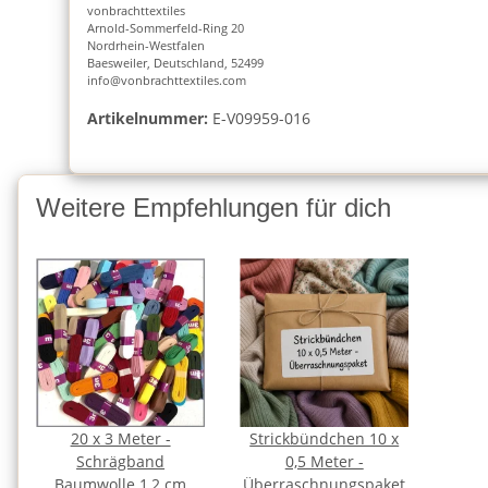
vonbrachttextiles
Arnold-Sommerfeld-Ring 20
Nordrhein-Westfalen
Baesweiler, Deutschland, 52499
info@vonbrachttextiles.com
Artikelnummer:
E-V09959-016
Weitere Empfehlungen für dich
20 x 3 Meter -
Strickbündchen 10 x
Schrägband
0,5 Meter -
Baumwolle 1,2 cm
Überraschnungspaket