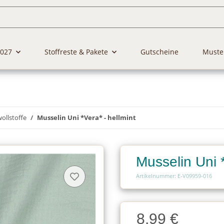
2027
Stoffreste & Pakete
Gutscheine
Muste
llstoffe
Musselin Uni *Vera* - hellmint
Musselin Uni *
Artikelnummer: E-V09959-016
Charge
8,99 €
Charge