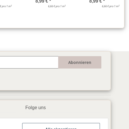
8,99 €
*
8,99 €
*
2
2
2
 € pro 1 m
6,66 € pro 1 m
6,66 € pro 1 m
Abonnieren
Folge uns
▶️ YouTube