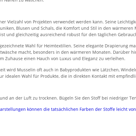
n einer Vielzahl von Projekten verwendet werden kann. Seine Leichti
, Tuniken, Blusen und Schals, die Komfort und Stil in den wärmeren
 ist und gleichzeitig ausreichend robust für den täglichen Gebrauc
gezeichnete Wahl für Heimtextilien. Seine elegante Drapierung ma
Bettwäsche macht, besonders in den wärmeren Monaten. Darüber hi
em Zuhause einen Hauch von Luxus und Eleganz zu verleihen.
eit wird Musselin oft auch in Babyprodukten wie Lätzchen, Winde
ur idealen Wahl für Produkte, die in direkten Kontakt mit empfind
nd an der Luft zu trocknen. Bügeln Sie den Stoff bei niedriger Te
darstellungen können die tatsächlichen Farben der Stoffe leicht v