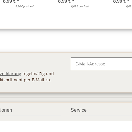
8,99 €
*
8,99 €
*
8,99 €
*
2
2
6,66 € pro 1 m
6,66 € pro 1 m
6,66
Newsletter Abonnieren
zerklärung
regelmäßig und
ktsortiment per E-Mail zu.
tionen
Service
ngsmöglichkeiten
Geschenkgutscheine