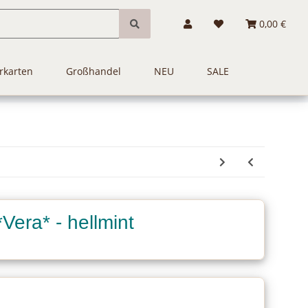
0,00 €
rkarten
Großhandel
NEU
SALE
Vera* - hellmint