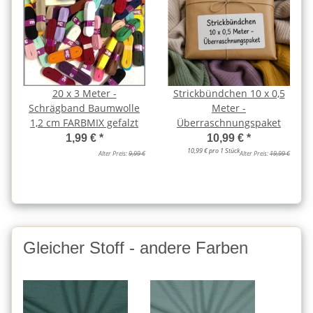
20 x 3 Meter -
Strickbündchen 10 x 0,5
Schrägband Baumwolle
Meter -
1,2 cm FARBMIX gefalzt
Überraschnungspaket
1,99 €
*
10,99 €
*
10,99 € pro 1 Stück
Alter Preis:
9,99 €
Alter Preis:
19,99 €
Gleicher Stoff - andere Farben