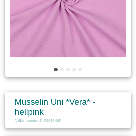
Musselin Uni *Vera* -
hellpink
Artikelnummer: E-V09959-065