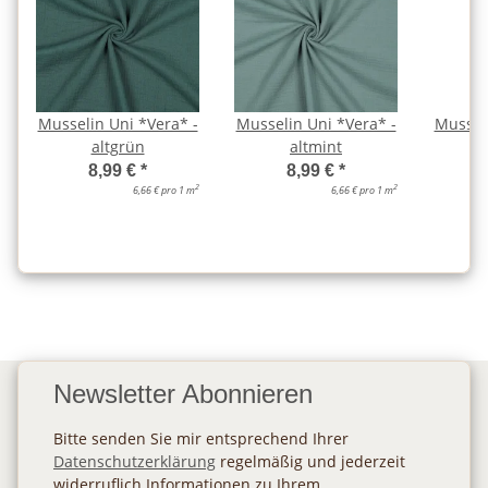
Musselin Uni *Vera* -
Musselin Uni *Vera* -
Musseli
altgrün
altmint
a
8,99 €
*
8,99 €
*
2
2
6,66 € pro 1 m
6,66 € pro 1 m
Newsletter Abonnieren
Bitte senden Sie mir entsprechend Ihrer
Datenschutzerklärung
regelmäßig und jederzeit
widerruflich Informationen zu Ihrem