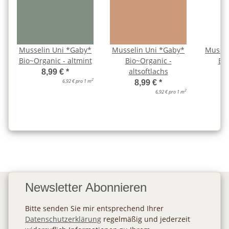
Musselin Uni *Gaby*
Musselin Uni *Gaby*
Mussel
Bio~Organic - altmint
Bio~Organic -
Bio
altsoftlachs
b
8,99 €
*
2
6,92 € pro 1 m
8,99 €
*
2
6,92 € pro 1 m
Newsletter Abonnieren
Bitte senden Sie mir entsprechend Ihrer
Datenschutzerklärung
regelmäßig und jederzeit