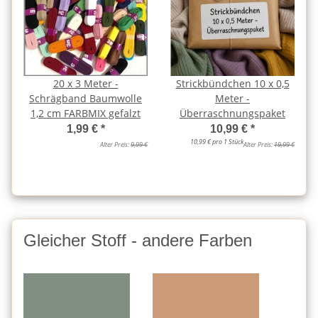
20 x 3 Meter -
Strickbündchen 10 x 0,5
Schrägband Baumwolle
Meter -
1,2 cm FARBMIX gefalzt
Überraschnungspaket
1,99 €
*
10,99 €
*
10,99 € pro 1 Stück
Alter Preis:
9,99 €
Alter Preis:
19,99 €
Gleicher Stoff - andere Farben