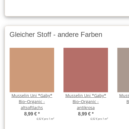
Gleicher Stoff - andere Farben
Musselin Uni *Gaby*
Musselin Uni *Gaby*
Muss
Bio~Organic -
Bio~Organic -
B
altsoftlachs
antikrosa
8,99 €
*
8,99 €
*
2
2
6,92 € pro 1 m
6,92 € pro 1 m