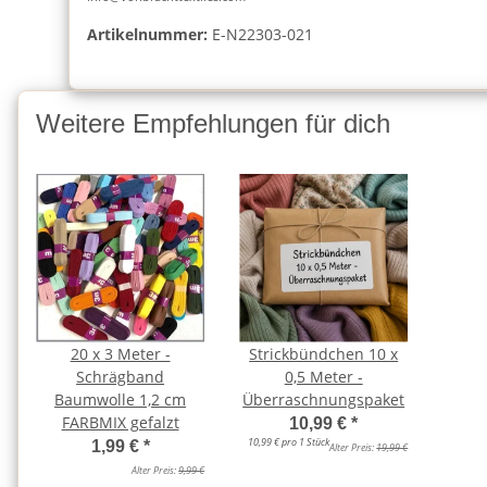
Artikelnummer:
E-N22303-021
Weitere Empfehlungen für dich
20 x 3 Meter -
Strickbündchen 10 x
Schrägband
0,5 Meter -
Baumwolle 1,2 cm
Überraschnungspaket
FARBMIX gefalzt
10,99 €
*
10,99 € pro 1 Stück
1,99 €
*
Alter Preis:
19,99 €
Alter Preis:
9,99 €