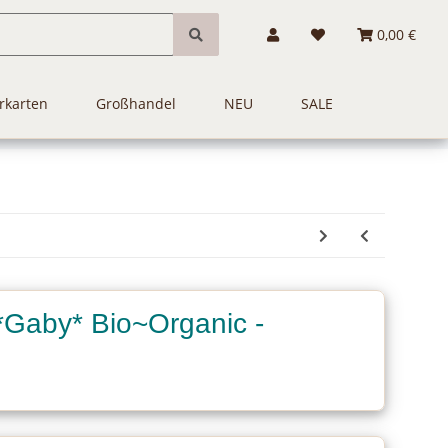
0,00 €
rkarten
Großhandel
NEU
SALE
*Gaby* Bio~Organic -