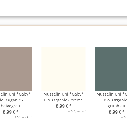
elin Uni *Gaby*
Musselin Uni *Gaby*
Musselin Uni *
io~Organic -
Bio~Organic - creme
Bio~Organic
beigegrau
grünblau
8,99 €
*
2
6,92 € pro 1 m
8,99 €
*
8,99 €
*
2
6,92 € pro 1 m
6,92