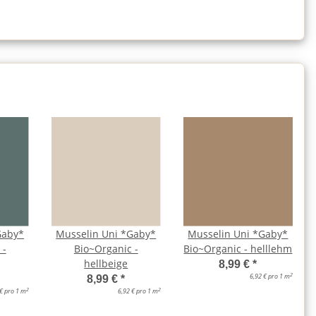
Gaby*
Musselin Uni *Gaby*
Musselin Uni *Gaby*
 -
Bio~Organic -
Bio~Organic - helllehm
hellbeige
8,99 €
*
2
6,92 € pro 1 m
8,99 €
*
2
2
 € pro 1 m
6,92 € pro 1 m