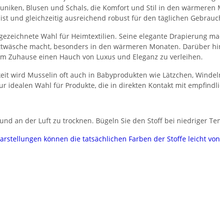
, Tuniken, Blusen und Schals, die Komfort und Stil in den wärmeren
 ist und gleichzeitig ausreichend robust für den täglichen Gebrauc
gezeichnete Wahl für Heimtextilien. Seine elegante Drapierung ma
Bettwäsche macht, besonders in den wärmeren Monaten. Darüber hi
em Zuhause einen Hauch von Luxus und Eleganz zu verleihen.
eit wird Musselin oft auch in Babyprodukten wie Lätzchen, Winde
ur idealen Wahl für Produkte, die in direkten Kontakt mit empfind
nd an der Luft zu trocknen. Bügeln Sie den Stoff bei niedriger Te
darstellungen können die tatsächlichen Farben der Stoffe leicht v