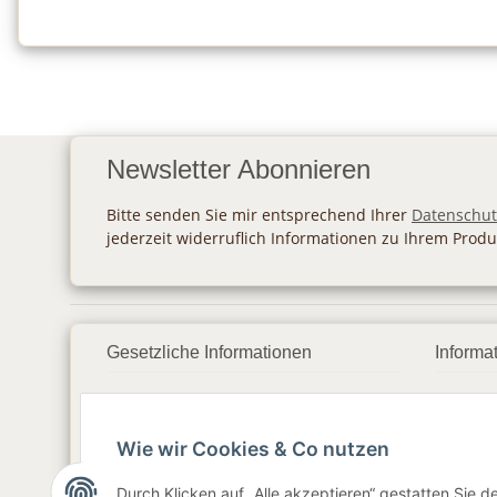
Newsletter Abonnieren
Bitte senden Sie mir entsprechend Ihrer
Datenschut
jederzeit widerruflich Informationen zu Ihrem Produ
Gesetzliche Informationen
Informa
Datenschutz
Zahlu
Wie wir Cookies & Co nutzen
AGB
Vers
Sitemap
Newsl
Durch Klicken auf „Alle akzeptieren“ gestatten Sie 