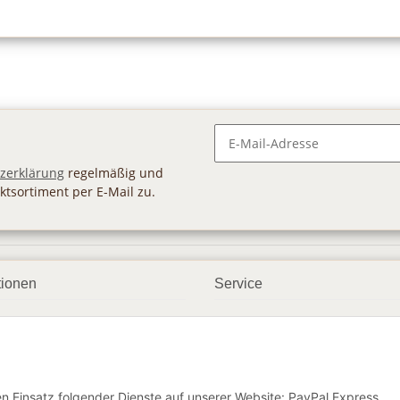
Newsletter Abonnieren
zerklärung
regelmäßig und
ktsortiment per E-Mail zu.
tionen
Service
ngsmöglichkeiten
Geschenkgutscheine
andbedingungen
Großhandel
etter
den Einsatz folgender Dienste auf unserer Website: PayPal Express