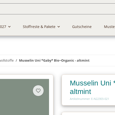
2027
Stoffreste & Pakete
Gutscheine
Muste
llstoffe
Musselin Uni *Gaby* Bio~Organic - altmint
Musselin Uni 
altmint
Artikelnummer: E-N22303-021
Charge