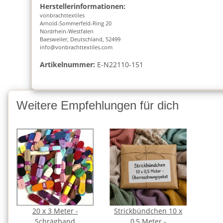
Herstellerinformationen:
vonbrachttextiles
Arnold-Sommerfeld-Ring 20
Nordrhein-Westfalen
Baesweiler, Deutschland, 52499
info@vonbrachttextiles.com
Artikelnummer:
E-N22110-151
Weitere Empfehlungen für dich
20 x 3 Meter -
Strickbündchen 10 x
Schrägband
0,5 Meter -