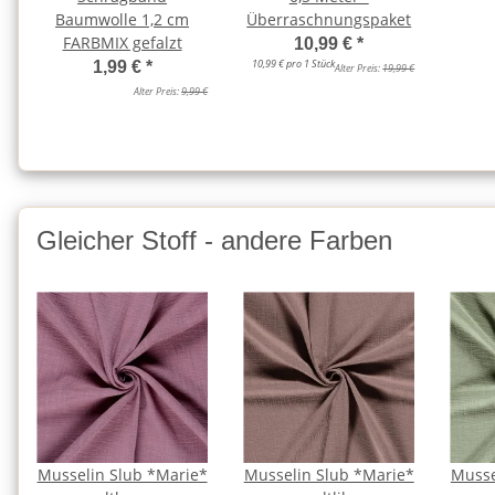
Baumwolle 1,2 cm
Überraschnungspaket
FARBMIX gefalzt
10,99 €
*
10,99 € pro 1 Stück
1,99 €
*
Alter Preis:
19,99 €
Alter Preis:
9,99 €
Gleicher Stoff - andere Farben
Musselin Slub *Marie*
Musselin Slub *Marie*
Musse