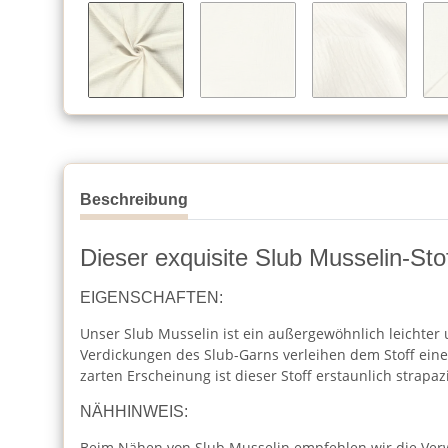
Beschreibung
Dieser exquisite Slub Musselin-Sto
EIGENSCHAFTEN:
Unser Slub Musselin ist ein außergewöhnlich leichter u
Verdickungen des Slub-Garns verleihen dem Stoff eine e
zarten Erscheinung ist dieser Stoff erstaunlich stra
NÄHHINWEIS:
Beim Nähen von Slub Musselin empfehlen wir die Verw