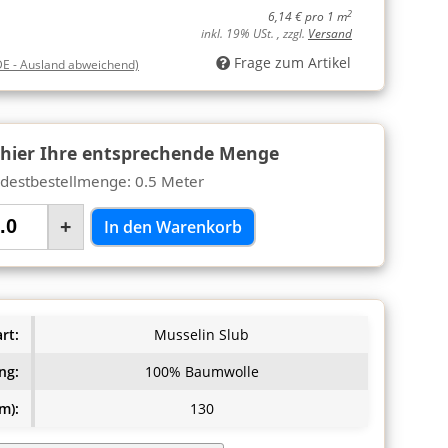
2
6,14 € pro 1 m
inkl. 19% USt. , zzgl.
Versand
Frage zum Artikel
DE - Ausland abweichend)
 hier Ihre entsprechende Menge
destbestellmenge: 0.5 Meter
+
In den Warenkorb
rt:
Musselin Slub
ng:
100% Baumwolle
m):
130