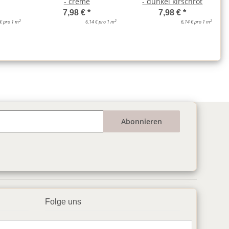
- creme
- dunkel kirschrot
7,98 €
*
7,98 €
*
2
2
2
 € pro 1 m
6,14 € pro 1 m
6,14 € pro 1 m
Abonnieren
Folge uns
▶️ YouTube