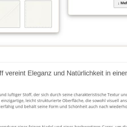
ff vereint Eleganz und Natürlichkeit in ei
nd luftiger Stoff, der sich durch seine charakteristische Textur u
inzigartige, leicht strukturierte Oberfläche, die sowohl visuell an
pazierfähig und behält seine Form und Schönheit auch nach wieder
endung einer feinen Nadel und eines hochwertigen Garns, um die 