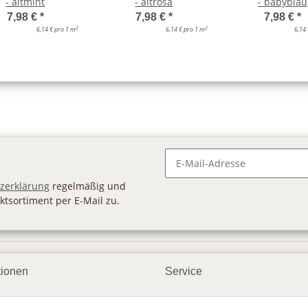
- altmint
- altrosa
- babyblau
7,98 €
*
7,98 €
*
7,98 €
*
2
2
6,14 € pro 1 m
6,14 € pro 1 m
6,14
Newsletter Abonnieren
zerklärung
regelmäßig und
ktsortiment per E-Mail zu.
tionen
Service
ngsmöglichkeiten
Geschenkgutscheine