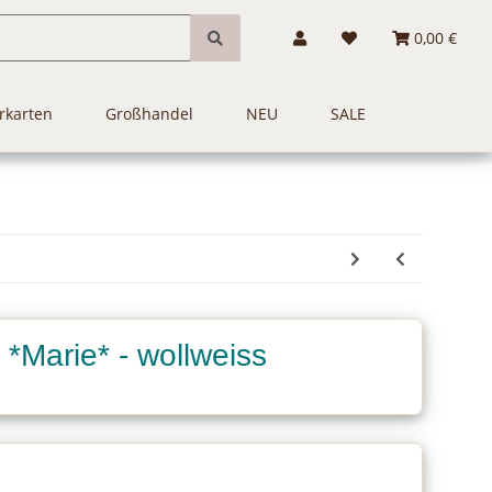
0,00 €
rkarten
Großhandel
NEU
SALE
 *Marie* - wollweiss