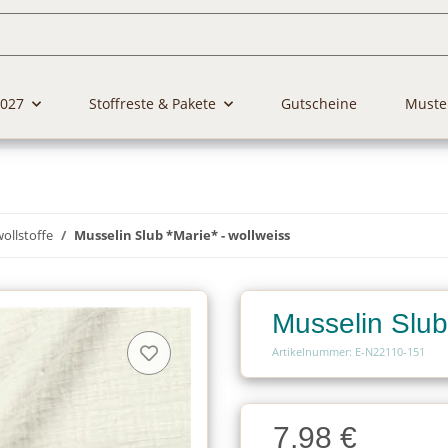
2027
Stoffreste & Pakete
Gutscheine
Muste
llstoffe
Musselin Slub *Marie* - wollweiss
Musselin Slub
Artikelnummer: E-N22110-151
Charge
7,98 €
Charge