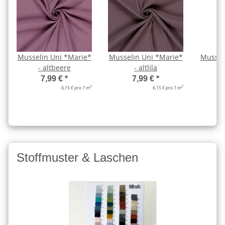
Musselin Uni *Marie*
Musselin Uni *Marie*
Mussel
- altbeere
- altlila
7,99 €
*
7,99 €
*
2
2
6,15 € pro 1 m
6,15 € pro 1 m
Stoffmuster & Laschen