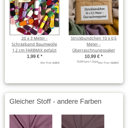
20 x 3 Meter -
Strickbündchen 10 x 0,5
Schrägband Baumwolle
Meter -
1,2 cm FARBMIX gefalzt
Überraschnungspaket
1,99 €
*
10,99 €
*
10,99 € pro 1 Stück
Alter Preis:
9,99 €
Alter Preis:
19,99 €
Gleicher Stoff - andere Farben