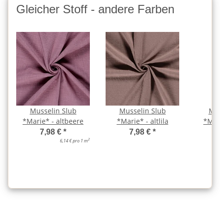
Gleicher Stoff - andere Farben
Musselin Slub
Musselin Slub
Mus
*Marie* - altbeere
*Marie* - altlila
*Mar
7,98 €
*
7,98 €
*
2
6,14 € pro 1 m