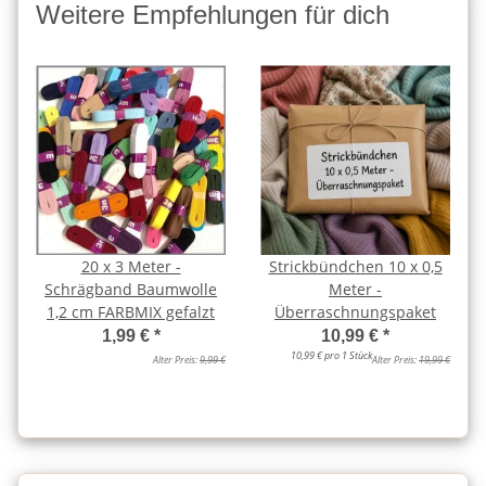
Weitere Empfehlungen für dich
20 x 3 Meter -
Strickbündchen 10 x 0,5
Schrägband Baumwolle
Meter -
1,2 cm FARBMIX gefalzt
Überraschnungspaket
1,99 €
*
10,99 €
*
10,99 € pro 1 Stück
Alter Preis:
9,99 €
Alter Preis:
19,99 €