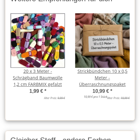
20 x 3 Meter -
Strickbündchen 10 x 0,5
Schrägband Baumwolle
Meter -
1,2 cm FARBMIX gefalzt
Überraschnungspaket
1,99 €
*
10,99 €
*
10,99 € pro 1 Stück
Alter Preis:
9,99 €
Alter Preis:
19,99 €