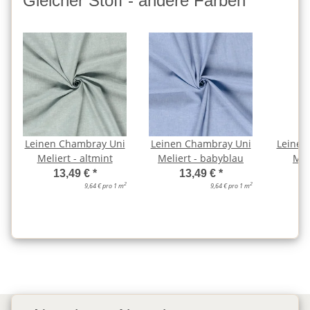
Gleicher Stoff - andere Farben
Leinen Chambray Uni
Leinen Chambray Uni
Leinen
Meliert - altmint
Meliert - babyblau
Mel
13,49 €
*
13,49 €
*
2
2
9,64 € pro 1 m
9,64 € pro 1 m