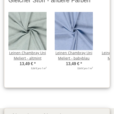
Gleicher Stoff - andere Farben
Leinen Chambray Uni
Leinen Chambray Uni
Leinen
Meliert - altmint
Meliert - babyblau
Mel
13,49 €
*
13,49 €
*
2
2
9,64 € pro 1 m
9,64 € pro 1 m