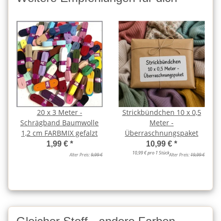
20 x 3 Meter -
Strickbündchen 10 x 0,5
Schrägband Baumwolle
Meter -
1,2 cm FARBMIX gefalzt
Überraschnungspaket
1,99 €
*
10,99 €
*
10,99 € pro 1 Stück
Alter Preis:
9,99 €
Alter Preis:
19,99 €