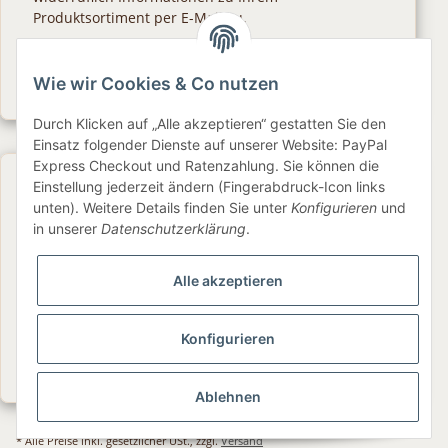
Produktsortiment per E-Mail zu.
Abonnieren
Wie wir Cookies & Co nutzen
Newsletter Abonnieren
Durch Klicken auf „Alle akzeptieren“ gestatten Sie den
Einsatz folgender Dienste auf unserer Website: PayPal
Express Checkout und Ratenzahlung. Sie können die
Gesetzliche Informationen
Einstellung jederzeit ändern (Fingerabdruck-Icon links
unten). Weitere Details finden Sie unter
Konfigurieren
und
in unserer
Datenschutzerklärung
.
Informationen
Alle akzeptieren
Service
Konfigurieren
Folge uns
Ablehnen
* Alle Preise inkl. gesetzlicher USt., zzgl.
Versand