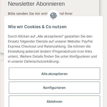
Newsletter Abonnieren
Bitte senden Sie mir entsprechend Ihrer
Datenschutzerklärung
regelmäßig und jederzeit
widerruflich Informationen zu Ihrem
Wie wir Cookies & Co nutzen
Produktsortiment per E-Mail zu.
Durch Klicken auf „Alle akzeptieren“ gestatten Sie den
Abonnieren
Einsatz folgender Dienste auf unserer Website: PayPal
Express Checkout und Ratenzahlung. Sie können die
Newsletter Abonnieren
Einstellung jederzeit ändern (Fingerabdruck-Icon links
unten). Weitere Details finden Sie unter
Konfigurieren
und
in unserer
Datenschutzerklärung
.
Gesetzliche Informationen
Alle akzeptieren
Informationen
Konfigurieren
Service
Ablehnen
Folge uns