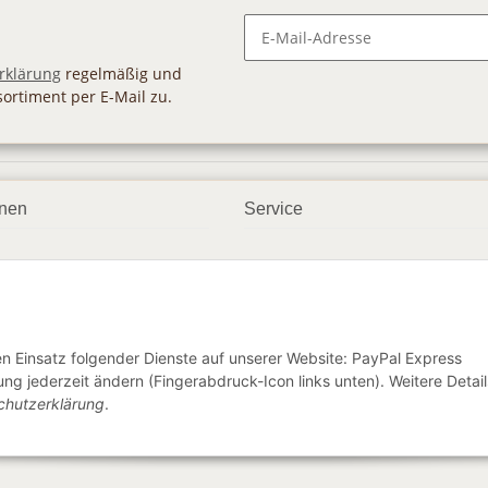
Newsletter Abonnieren
rklärung
regelmäßig und
sortiment per E-Mail zu.
onen
Service
smöglichkeiten
Geschenkgutscheine
dbedingungen
Großhandel
ter
den Einsatz folgender Dienste auf unserer Website: PayPal Express
ng jederzeit ändern (Fingerabdruck-Icon links unten). Weitere Detail
chutzerklärung
.