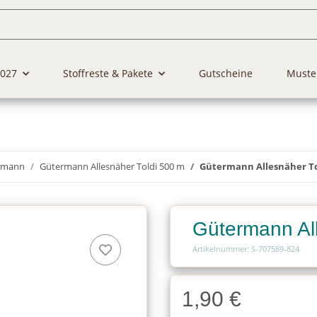
2027
Stoffreste & Pakete
Gutscheine
Muste
rmann
Gütermann Allesnäher Toldi 500 m
Gütermann Allesnäher To
Gütermann Al
Artikelnummer: S-707589-824
1,90 €