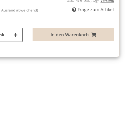
inkl. 19% USt. , zzgl.
Versand
Frage zum Artikel
- Ausland abweichend)
In den Warenkorb
ck