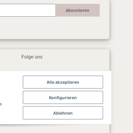
Abonnieren
Folge uns
▶️ YouTube
Alle akzeptieren
📘 Facebook
📸 Instagram
Konfigurieren
s
🎵 TikTok
Ablehnen
💬 WhatsApp