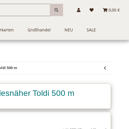
0,00 €
rkarten
Großhandel
NEU
SALE
ldi 500 m
lesnäher Toldi 500 m