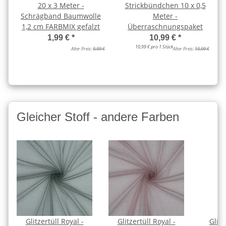
20 x 3 Meter -
Strickbündchen 10 x 0,5
Schrägband Baumwolle
Meter -
1,2 cm FARBMIX gefalzt
Überraschnungspaket
1,99 €
*
10,99 €
*
10,99 € pro 1 Stück
Alter Preis:
9,99 €
Alter Preis:
19,99 €
Gleicher Stoff - andere Farben
Glitzertüll Royal -
Glitzertüll Royal -
Glitz