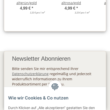
altgrün/gold
altrosa/gold
ant
4,99 €
*
4,99 €
*
2
2
3,33 € pro 1 m
3,33 € pro 1 m
Newsletter Abonnieren
Bitte senden Sie mir entsprechend Ihrer
Datenschutzerklärung
regelmäßig und jederzeit
widerruflich Informationen zu Ihrem
Produktsortiment per E-Mail zu.
Abonnieren
Wie wir Cookies & Co nutzen
Newsletter Abonnieren
Durch Klicken auf „Alle akzeptieren“ gestatten Sie den