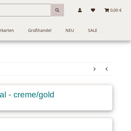
0,00 €
rkarten
Großhandel
NEU
SALE
yal - creme/gold