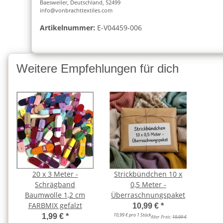
Baesweiler, Deutschland, 52499
info@vonbrachttextiles.com
Artikelnummer:
E-V04459-006
Weitere Empfehlungen für dich
20 x 3 Meter -
Strickbündchen 10 x
Schrägband
0,5 Meter -
Baumwolle 1,2 cm
Überraschnungspaket
FARBMIX gefalzt
10,99 €
*
10,99 € pro 1 Stück
1,99 €
*
Alter Preis:
19,99 €