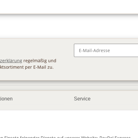
Newsletter Abonnieren
zerklärung
regelmäßig und
ktsortiment per E-Mail zu.
tionen
Service
ngsmöglichkeiten
Geschenkgutscheine
andbedingungen
Großhandel
etter
den Einsatz folgender Dienste auf unserer Website: PayPal Express