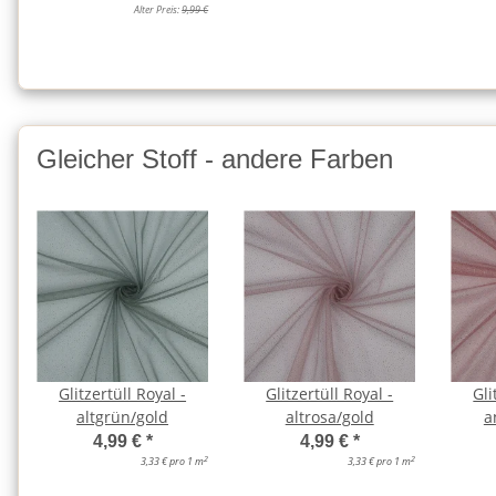
Alter Preis:
9,99 €
Gleicher Stoff - andere Farben
Glitzertüll Royal -
Glitzertüll Royal -
Gli
altgrün/gold
altrosa/gold
a
4,99 €
*
4,99 €
*
2
2
3,33 € pro 1 m
3,33 € pro 1 m