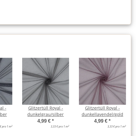
al -
Glitzertüll Royal -
Glitzertüll Royal -
lber
dunkelgrau/silber
dunkellavendel/gold
4,99 €
*
4,99 €
*
2
2
2
 € pro 1 m
3,33 € pro 1 m
3,33 € pro 1 m