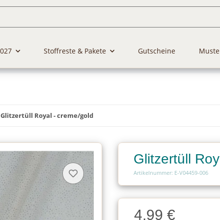
2027
Stoffreste & Pakete
Gutscheine
Muste
Glitzertüll Royal - creme/gold
Glitzertüll Ro
Artikelnummer: E-V04459-006
Charge
4,99 €
Charge