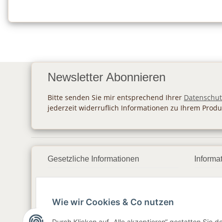
Newsletter Abonnieren
Bitte senden Sie mir entsprechend Ihrer
Datenschut
jederzeit widerruflich Informationen zu Ihrem Produ
Gesetzliche Informationen
Informa
Datenschutz
Zahlu
Wie wir Cookies & Co nutzen
AGB
Vers
Sitemap
Newsl
Durch Klicken auf „Alle akzeptieren“ gestatten Sie 