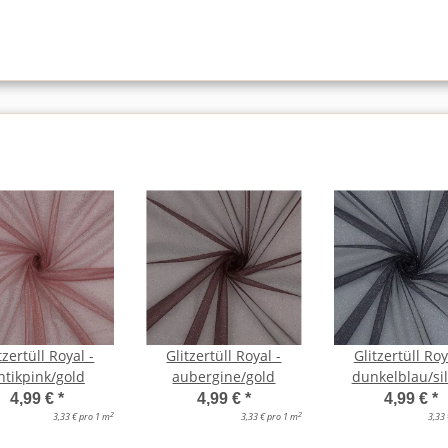
tzertüll Royal -
Glitzertüll Royal -
Glitzertüll Roy
ntikpink/gold
aubergine/gold
dunkelblau/si
4,99 €
*
4,99 €
*
4,99 €
*
2
2
3,33 € pro 1 m
3,33 € pro 1 m
3,33