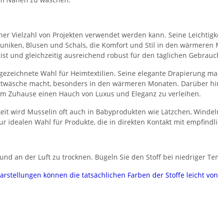
n einer Vielzahl von Projekten verwendet werden kann. Seine Leichti
, Tuniken, Blusen und Schals, die Komfort und Stil in den wärmeren
 ist und gleichzeitig ausreichend robust für den täglichen Gebrauc
gezeichnete Wahl für Heimtextilien. Seine elegante Drapierung ma
Bettwäsche macht, besonders in den wärmeren Monaten. Darüber hi
em Zuhause einen Hauch von Luxus und Eleganz zu verleihen.
eit wird Musselin oft auch in Babyprodukten wie Lätzchen, Winde
ur idealen Wahl für Produkte, die in direkten Kontakt mit empfind
nd an der Luft zu trocknen. Bügeln Sie den Stoff bei niedriger Te
darstellungen können die tatsächlichen Farben der Stoffe leicht v