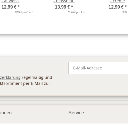
- altweiss
- blassblau
- creme
12,99 €
*
13,99 €
*
12,99 €
*
2
2
9,99 € pro 1 m
10,76 € pro 1 m
9,99
Newsletter Abonnieren
zerklärung
regelmäßig und
ktsortiment per E-Mail zu.
tionen
Service
ngsmöglichkeiten
Geschenkgutscheine