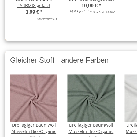
FARBMIX gefalzt
10,99 €
*
10,99 € pro 1 Stück
1,99 €
*
Alter Preis:
19,99 €
Alter Preis:
9,99 €
Gleicher Stoff - andere Farben
Dreilagiger Baumwoll
Dreilagiger Baumwoll
Drei
Musselin Bio~Organic
Musselin Bio~Organic
Muss