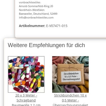
vonbrachttextiles
Arnold-Sommerfeld-Ring 20
Nordrhein-Westfalen
Baesweiler, Deutschland, 52499
info@vonbrachttextiles.com
Artikelnummer:
E-V07471-015
Weitere Empfehlungen für dich
20 x 3 Meter -
Strickbündchen 10 x
Schrägband
0,5 Meter -
Baumwolle 1,2 cm
Überraschnungspaket