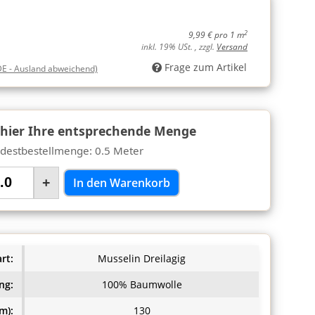
2
9,99 € pro 1 m
inkl. 19% USt. , zzgl.
Versand
Frage zum Artikel
DE - Ausland abweichend)
 hier Ihre entsprechende Menge
destbestellmenge: 0.5 Meter
+
In den Warenkorb
rt:
Musselin Dreilagig
ng:
100% Baumwolle
m):
130