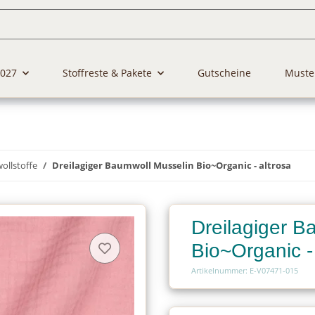
2027
Stoffreste & Pakete
Gutscheine
Muste
llstoffe
Dreilagiger Baumwoll Musselin Bio~Organic - altrosa
Dreilagiger B
Bio~Organic -
Artikelnummer: E-V07471-015
Charge