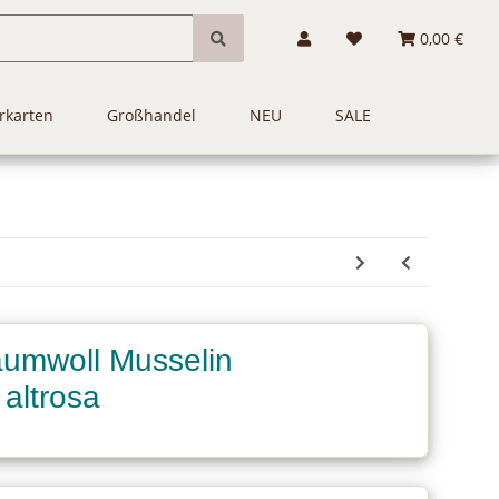
0,00 €
rkarten
Großhandel
NEU
SALE
aumwoll Musselin
 altrosa