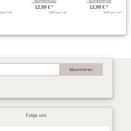
- dunkelblau
- dunkelgrün
12,99 €
*
12,99 €
*
2
2
2
 € pro 1 m
9,99 € pro 1 m
9,99 € pro 1 m
Abonnieren
Folge uns
▶️ YouTube