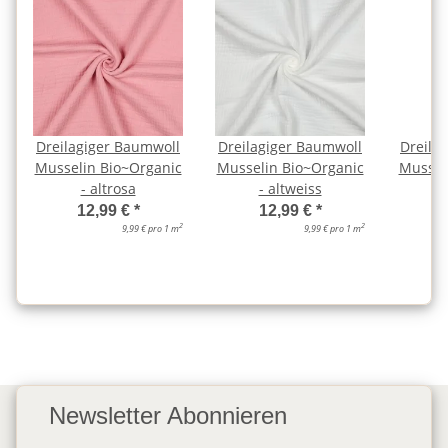
Dreilagiger Baumwoll
Dreilagiger Baumwoll
Dreila
Musselin Bio~Organic
Musselin Bio~Organic
Mussel
- altrosa
- altweiss
-
12,99 €
*
12,99 €
*
2
2
9,99 € pro 1 m
9,99 € pro 1 m
Newsletter Abonnieren