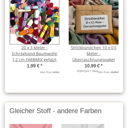
20 x 3 Meter -
Strickbündchen 10 x 0,5
Schrägband Baumwolle
Meter -
1,2 cm FARBMIX gefalzt
Überraschnungspaket
1,99 €
*
10,99 €
*
10,99 € pro 1 Stück
Alter Preis:
9,99 €
Alter Preis:
19,99 €
Gleicher Stoff - andere Farben