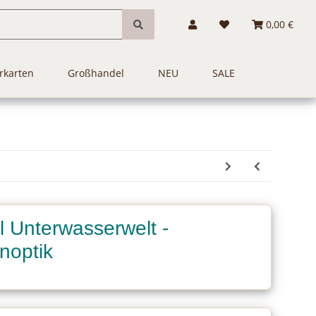
0,00 €
rkarten
Großhandel
NEU
SALE
l Unterwasserwelt -
enoptik