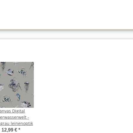
anvas Digital
erwasserwelt -
lgrau leinenoptik
12,99 €
*