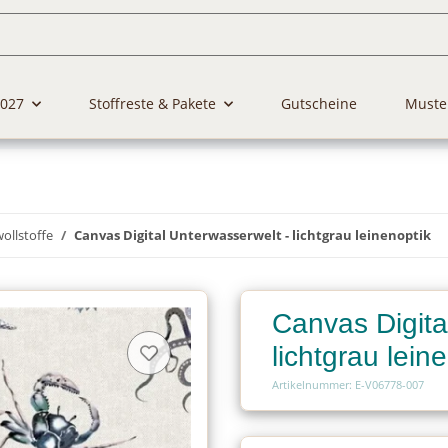
2027
Stoffreste & Pakete
Gutscheine
Muste
llstoffe
Canvas Digital Unterwasserwelt - lichtgrau leinenoptik
Canvas Digita
lichtgrau lein
Artikelnummer: E-V06778-007
Charge