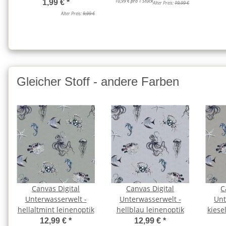
10,99 € pro 1 Stück
1,99 €
*
Alter Preis:
19,99 €
Alter Preis:
9,99 €
Gleicher Stoff - andere Farben
Canvas Digital
Canvas Digital
C
Unterwasserwelt -
Unterwasserwelt -
Unt
hellaltmint leinenoptik
hellblau leinenoptik
kiese
12,99 €
*
12,99 €
*