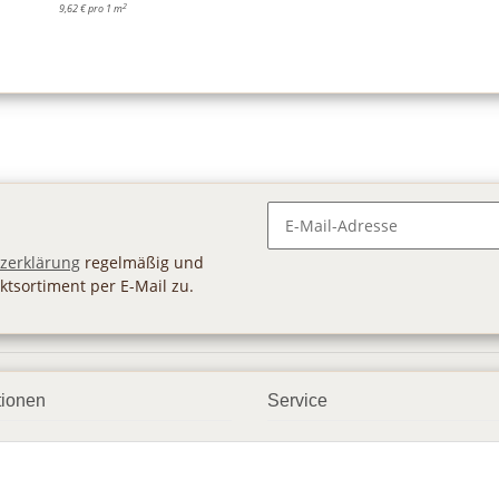
2
9,62 € pro 1 m
Newsletter Abonnieren
zerklärung
regelmäßig und
ktsortiment per E-Mail zu.
tionen
Service
ngsmöglichkeiten
Geschenkgutscheine