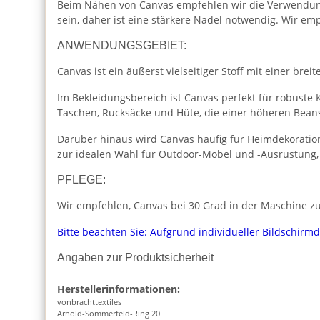
Beim Nähen von Canvas empfehlen wir die Verwendung 
sein, daher ist eine stärkere Nadel notwendig. Wir e
ANWENDUNGSGEBIET:
Canvas ist ein äußerst vielseitiger Stoff mit einer br
Im Bekleidungsbereich ist Canvas perfekt für robuste K
Taschen, Rucksäcke und Hüte, die einer höheren Bea
Darüber hinaus wird Canvas häufig für Heimdekoratio
zur idealen Wahl für Outdoor-Möbel und -Ausrüstung,
PFLEGE:
Wir empfehlen, Canvas bei 30 Grad in der Maschine zu
Bitte beachten Sie: Aufgrund individueller Bildschirm
Angaben zur Produktsicherheit
Herstellerinformationen:
vonbrachttextiles
Arnold-Sommerfeld-Ring 20