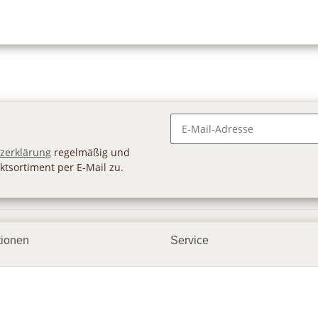
Newsletter Abonnieren
zerklärung
regelmäßig und
ktsortiment per E-Mail zu.
tionen
Service
ngsmöglichkeiten
Geschenkgutscheine
andbedingungen
Großhandel