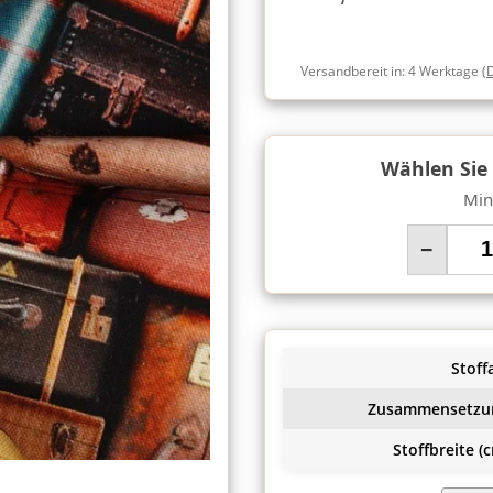
Versandbereit in:
4 Werktage
(
Wählen Sie
Min
−
Stoffa
Zusammensetzu
Stoffbreite (c