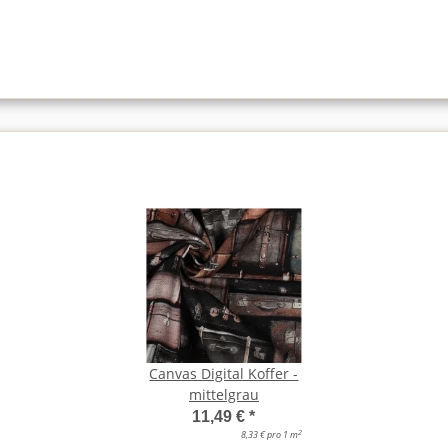
Canvas Digital Koffer -
mittelgrau
11,49 €
*
2
8,33 € pro 1 m