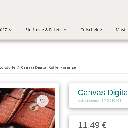
2027
Stoffreste & Pakete
Gutscheine
Muste
llstoffe
Canvas Digital Koffer - orange
Canvas Digita
Artikelnummer: E-V03010-001
Charge
11,49 €
Charge