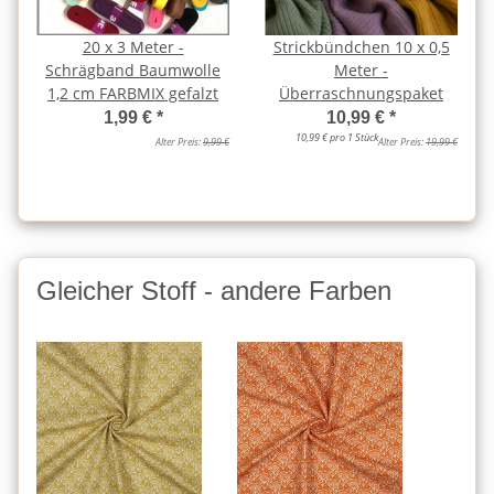
20 x 3 Meter -
Strickbündchen 10 x 0,5
Schrägband Baumwolle
Meter -
1,2 cm FARBMIX gefalzt
Überraschnungspaket
1,99 €
*
10,99 €
*
10,99 € pro 1 Stück
Alter Preis:
9,99 €
Alter Preis:
19,99 €
Gleicher Stoff - andere Farben