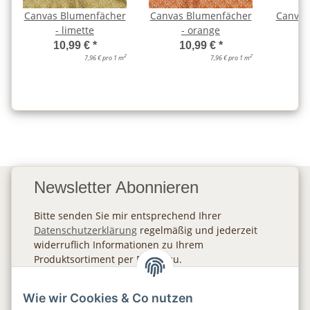
Canvas Blumenfächer
Canvas Blumenfächer
Canvas
- limette
- orange
10,99 €
*
10,99 €
*
2
2
7,96 € pro 1 m
7,96 € pro 1 m
Newsletter Abonnieren
Bitte senden Sie mir entsprechend Ihrer
Datenschutzerklärung
regelmäßig und jederzeit
widerruflich Informationen zu Ihrem
Produktsortiment per E-Mail zu.
Abonnieren
Wie wir Cookies & Co nutzen