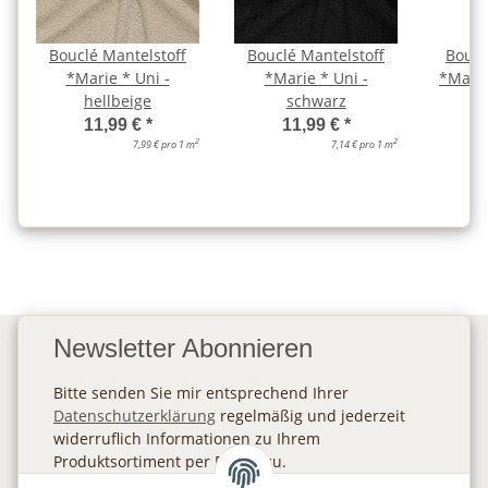
Bouclé Mantelstoff
Bouclé Mantelstoff
Boucl
*Marie * Uni -
*Marie * Uni -
*Marie
hellbeige
schwarz
11,99 €
*
11,99 €
*
2
2
7,99 € pro 1 m
7,14 € pro 1 m
Newsletter Abonnieren
Bitte senden Sie mir entsprechend Ihrer
Datenschutzerklärung
regelmäßig und jederzeit
widerruflich Informationen zu Ihrem
Produktsortiment per E-Mail zu.