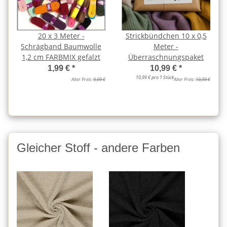
20 x 3 Meter -
Strickbündchen 10 x 0,5
Schrägband Baumwolle
Meter -
1,2 cm FARBMIX gefalzt
Überraschnungspaket
1,99 €
*
10,99 €
*
10,99 € pro 1 Stück
Alter Preis:
9,99 €
Alter Preis:
19,99 €
Gleicher Stoff - andere Farben