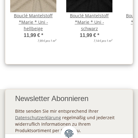
Bouclé Mantelstoff
Bouclé Mantelstoff
Boucl
*Marie * Uni -
*Marie * Uni -
*Ma
hellbeige
schwarz
w
11,99 €
*
11,99 €
*
2
2
7,99 € pro 1 m
7,14 € pro 1 m
Newsletter Abonnieren
Bitte senden Sie mir entsprechend Ihrer
Datenschutzerklärung
regelmäßig und jederzeit
widerruflich Informationen zu Ihrem
Produktsortiment per E-Mail zu.