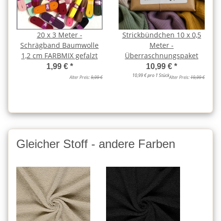
20 x 3 Meter -
Strickbündchen 10 x 0,5
Schrägband Baumwolle
Meter -
1,2 cm FARBMIX gefalzt
Überraschnungspaket
1,99 €
*
10,99 €
*
10,99 € pro 1 Stück
Alter Preis:
9,99 €
Alter Preis:
19,99 €
Gleicher Stoff - andere Farben