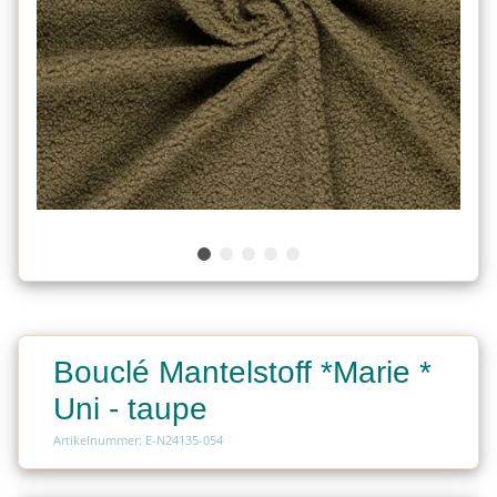
Bouclé Mantelstoff *Marie *
Uni - taupe
Artikelnummer: E-N24135-054