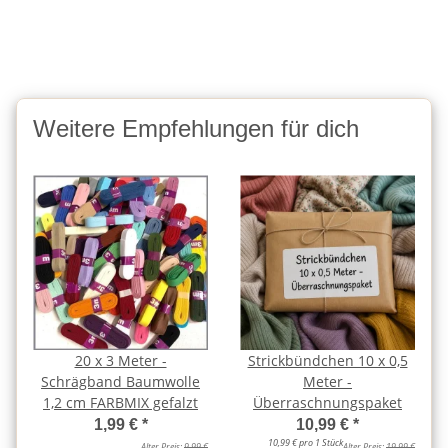
Weitere Empfehlungen für dich
20 x 3 Meter -
Strickbündchen 10 x 0,5
Schrägband Baumwolle
Meter -
1,2 cm FARBMIX gefalzt
Überraschnungspaket
1,99 €
*
10,99 €
*
10,99 € pro 1 Stück
Alter Preis:
9,99 €
Alter Preis:
19,99 €