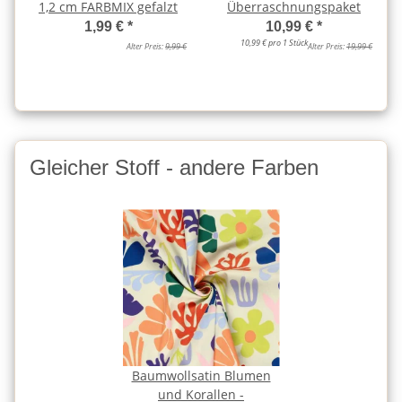
1,2 cm FARBMIX gefalzt
Überraschnungspaket
1,99 €
*
10,99 €
*
10,99 € pro 1 Stück
Alter Preis:
9,99 €
Alter Preis:
19,99 €
Gleicher Stoff - andere Farben
Baumwollsatin Blumen
und Korallen -