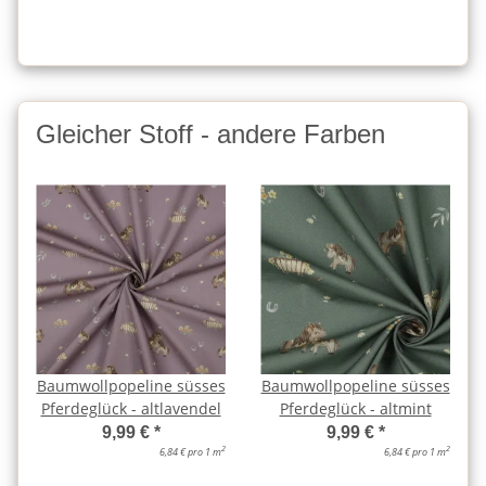
Gleicher Stoff - andere Farben
Baumwollpopeline süsses
Baumwollpopeline süsses
Pferdeglück - altlavendel
Pferdeglück - altmint
9,99 €
*
9,99 €
*
2
2
6,84 € pro 1 m
6,84 € pro 1 m