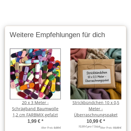
Weitere Empfehlungen für dich
20 x 3 Meter -
Strickbündchen 10 x 0,5
Schrägband Baumwolle
Meter -
1,2 cm FARBMIX gefalzt
Überraschnungspaket
1,99 €
*
10,99 €
*
10,99 € pro 1 Stück
Alter Preis:
9,99 €
Alter Preis:
19,99 €