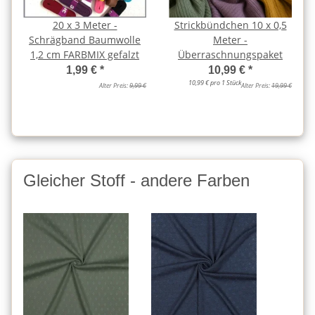
20 x 3 Meter -
Strickbündchen 10 x 0,5
Schrägband Baumwolle
Meter -
1,2 cm FARBMIX gefalzt
Überraschnungspaket
1,99 €
*
10,99 €
*
10,99 € pro 1 Stück
Alter Preis:
9,99 €
Alter Preis:
19,99 €
Gleicher Stoff - andere Farben