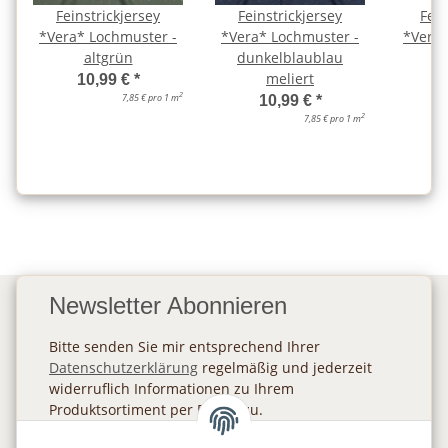
Feinstrickjersey
Feinstrickjersey
Fein
*Vera* Lochmuster -
*Vera* Lochmuster -
*Vera*
altgrün
dunkelblaublau
meliert
10,99 €
*
2
7,85 € pro 1 m
10,99 €
*
2
7,85 € pro 1 m
Newsletter Abonnieren
Bitte senden Sie mir entsprechend Ihrer
Datenschutzerklärung
regelmäßig und jederzeit
widerruflich Informationen zu Ihrem
Produktsortiment per E-Mail zu.