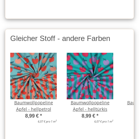
Gleicher Stoff - andere Farben
Baumwollpopeline
Baumwollpopeline
Baum
Äpfel - hellpetrol
Äpfel - helltürkis
Äp
8,99 €
*
8,99 €
*
2
2
6,07 € pro 1 m
6,07 € pro 1 m