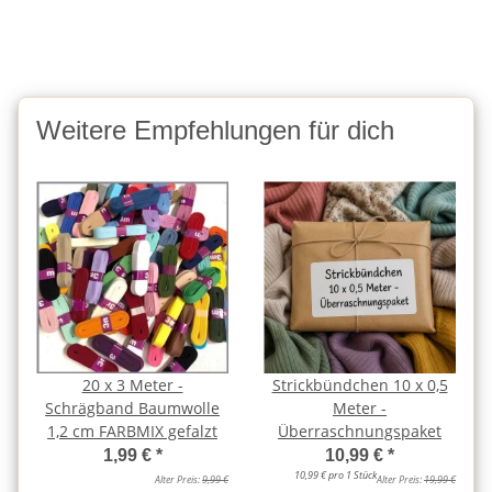
Weitere Empfehlungen für dich
20 x 3 Meter -
Strickbündchen 10 x 0,5
Schrägband Baumwolle
Meter -
1,2 cm FARBMIX gefalzt
Überraschnungspaket
1,99 €
*
10,99 €
*
10,99 € pro 1 Stück
Alter Preis:
9,99 €
Alter Preis:
19,99 €