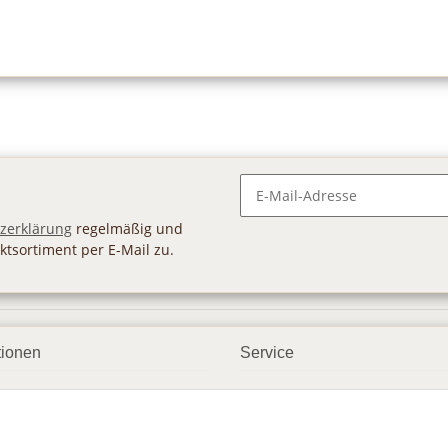
Newsletter Abonnieren
zerklärung
regelmäßig und
ktsortiment per E-Mail zu.
tionen
Service
ngsmöglichkeiten
Geschenkgutscheine
andbedingungen
Großhandel