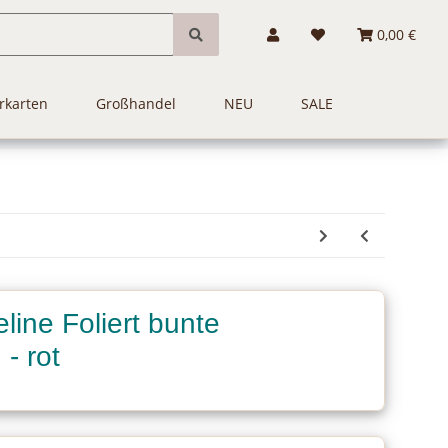
0,00 €
rkarten
Großhandel
NEU
SALE
ine Foliert bunte
 - rot