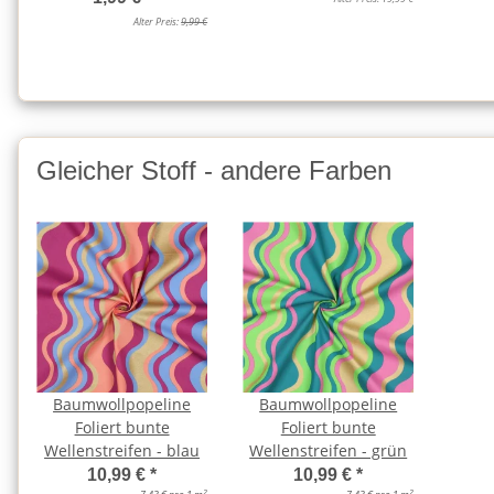
Alter Preis:
9,99 €
Gleicher Stoff - andere Farben
Baumwollpopeline
Baumwollpopeline
Foliert bunte
Foliert bunte
Wellenstreifen - blau
Wellenstreifen - grün
10,99 €
*
10,99 €
*
2
2