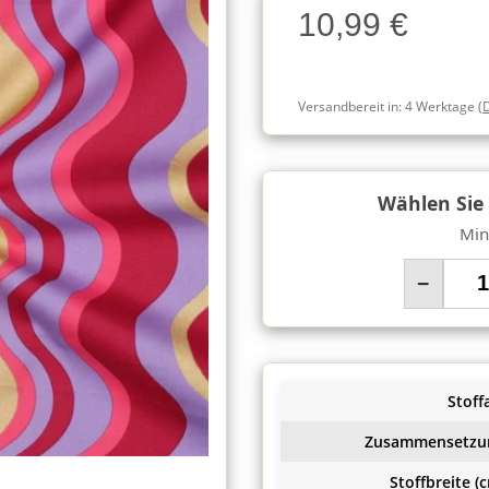
10,99 €
Charge
Versandbereit in:
4 Werktage
(
Wählen Sie
Min
−
Stoffa
Zusammensetzu
Stoffbreite (c