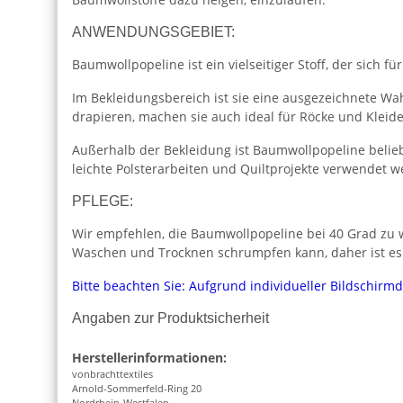
ANWENDUNGSGEBIET:
Baumwollpopeline ist ein vielseitiger Stoff, der sich für
Im Bekleidungsbereich ist sie eine ausgezeichnete Wah
drapieren, machen sie auch ideal für Röcke und Kleide
Außerhalb der Bekleidung ist Baumwollpopeline beliebt
leichte Polsterarbeiten und Quiltprojekte verwendet w
PFLEGE:
Wir empfehlen, die Baumwollpopeline bei 40 Grad zu w
Waschen und Trocknen schrumpfen kann, daher ist es
Bitte beachten Sie: Aufgrund individueller Bildschirm
Angaben zur Produktsicherheit
Herstellerinformationen:
vonbrachttextiles
Arnold-Sommerfeld-Ring 20
Nordrhein-Westfalen