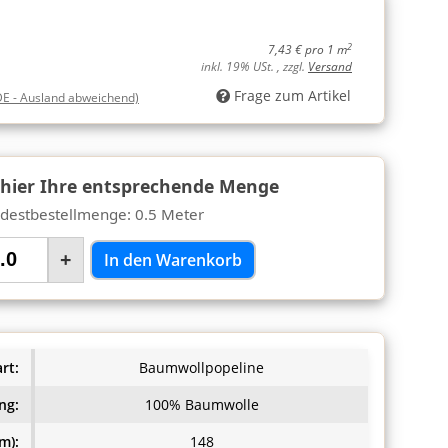
2
7,43 € pro 1 m
inkl. 19% USt. , zzgl.
Versand
Frage zum Artikel
DE - Ausland abweichend)
 hier Ihre entsprechende Menge
destbestellmenge: 0.5 Meter
+
In den Warenkorb
rt:
Baumwollpopeline
ng:
100% Baumwolle
m):
148