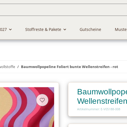
2027
Stoffreste & Pakete
Gutscheine
Muste
llstoffe
Baumwollpopeline Foliert bunte Wellenstreifen - rot
Baumwollpopel
Wellenstreifen
Artikelnummer: E-V05188-008
Charge