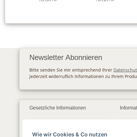
7,43 € pro 1 m
7,43 € pro 1 m
Newsletter Abonnieren
Bitte senden Sie mir entsprechend Ihrer
Datenschut
jederzeit widerruflich Informationen zu Ihrem Produ
Gesetzliche Informationen
Informa
Datenschutz
Zahlu
Wie wir Cookies & Co nutzen
AGB
Vers