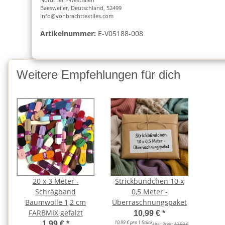
Baesweiler, Deutschland, 52499
info@vonbrachttextiles.com
Artikelnummer:
E-V05188-008
Weitere Empfehlungen für dich
20 x 3 Meter -
Strickbündchen 10 x
Schrägband
0,5 Meter -
Baumwolle 1,2 cm
Überraschnungspaket
FARBMIX gefalzt
10,99 €
*
10,99 € pro 1 Stück
1,99 €
*
Alter Preis:
19,99 €