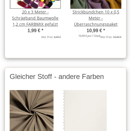
20 x 3 Meter -
Strickbündchen 10 x 0,5
Schrägband Baumwolle
Meter -
1,2 cm FARBMIX gefalzt
Überraschnungspaket
1,99 €
*
10,99 €
*
10,99 € pro 1 Stück
Alter Preis:
9,99 €
Alter Preis:
19,99 €
Gleicher Stoff - andere Farben