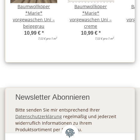
Baumwollköper
Baumwollköper
Bau
*Marie*
*Marie*
vorgewaschen Uni –
vorgewaschen Uni –
vorge
beigegrau
creme
d
10,99 €
*
10,99 €
*
2
2
7,53 € pro 1 m
7,53 € pro 1 m
Newsletter Abonnieren
Bitte senden Sie mir entsprechend Ihrer
Datenschutzerklärung
regelmäßig und jederzeit
widerruflich Informationen zu Ihrem
Produktsortiment per E-Mail zu.