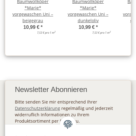
Baumwollköper
Baumwollköper
Bau
*Marie*
*Marie*
vorgewaschen Uni –
vorgewaschen Uni –
vorge
beigegrau
dunkeloliv
du
10,99 €
*
10,99 €
*
2
2
7,53 € pro 1 m
7,53 € pro 1 m
Newsletter Abonnieren
Bitte senden Sie mir entsprechend Ihrer
Datenschutzerklärung
regelmäßig und jederzeit
widerruflich Informationen zu Ihrem
Produktsortiment per E-Mail zu.
Abonnieren