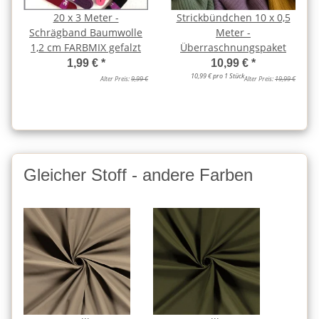
20 x 3 Meter -
Strickbündchen 10 x 0,5
Schrägband Baumwolle
Meter -
1,2 cm FARBMIX gefalzt
Überraschnungspaket
1,99 €
*
10,99 €
*
10,99 € pro 1 Stück
Alter Preis:
9,99 €
Alter Preis:
19,99 €
Gleicher Stoff - andere Farben