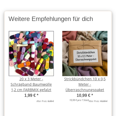
Weitere Empfehlungen für dich
20 x 3 Meter -
Strickbündchen 10 x 0,5
Schrägband Baumwolle
Meter -
1,2 cm FARBMIX gefalzt
Überraschnungspaket
1,99 €
*
10,99 €
*
10,99 € pro 1 Stück
Alter Preis:
9,99 €
Alter Preis:
19,99 €