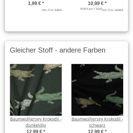
1,99 €
*
10,99 €
*
10,99 € pro 1 Stück
Alter Preis:
9,99 €
Alter Preis:
19,99 €
Gleicher Stoff - andere Farben
Baumwolljersey Krokodil -
Baumwolljersey Krokodil -
dunkeloliv
schwarz
12,99 €
*
12,99 €
*