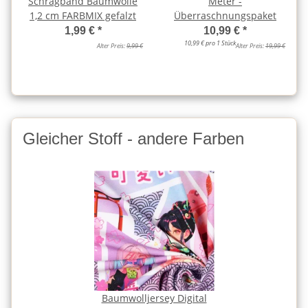
Schrägband Baumwolle
Meter -
1,2 cm FARBMIX gefalzt
Überraschnungspaket
1,99 €
*
10,99 €
*
10,99 € pro 1 Stück
Alter Preis:
9,99 €
Alter Preis:
19,99 €
Gleicher Stoff - andere Farben
Baumwolljersey Digital