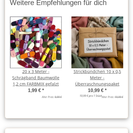
Weitere Empfehlungen für dich
20 x 3 Meter -
Strickbündchen 10 x 0,5
Schrägband Baumwolle
Meter -
1,2 cm FARBMIX gefalzt
Überraschnungspaket
1,99 €
*
10,99 €
*
10,99 € pro 1 Stück
Alter Preis:
9,99 €
Alter Preis:
19,99 €