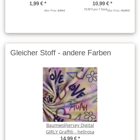
1,99 €
*
10,99 €
*
10,99 € pro 1 Stück
Alter Preis:
9,99 €
Alter Preis:
19,99 €
Gleicher Stoff - andere Farben
Baumwolljersey Digital
GIRLY Graffiti - hellrosa
14,99 €
*