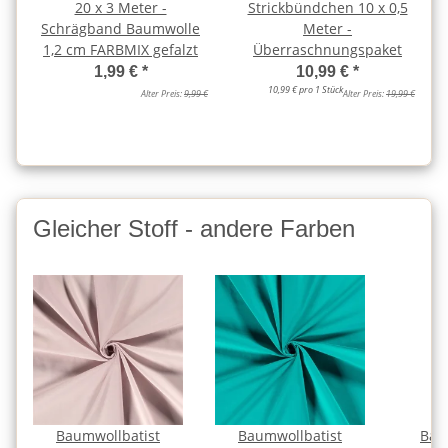
20 x 3 Meter -
Strickbündchen 10 x 0,5
Schrägband Baumwolle
Meter -
1,2 cm FARBMIX gefalzt
Überraschnungspaket
1,99 €
*
10,99 €
*
10,99 € pro 1 Stück
Alter Preis:
9,99 €
Alter Preis:
19,99 €
Gleicher Stoff - andere Farben
Baumwollbatist
Baumwollbatist
Bau