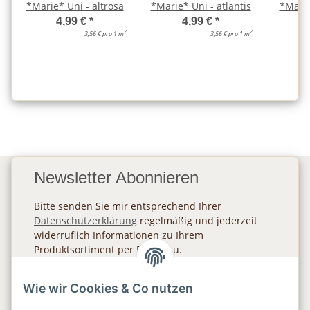
*Marie* Uni - altrosa
*Marie* Uni - atlantis
*Marie
4,99 €
*
4,99 €
*
2
2
3,56 € pro 1 m
3,56 € pro 1 m
Newsletter Abonnieren
Bitte senden Sie mir entsprechend Ihrer
Datenschutzerklärung
regelmäßig und jederzeit
widerruflich Informationen zu Ihrem
Produktsortiment per E-Mail zu.
Abonnieren
Wie wir Cookies & Co nutzen
Newsletter Abonnieren