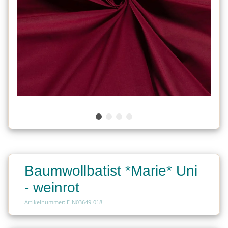
Baumwollbatist *Marie* Uni
- weinrot
Artikelnummer: E-N03649-018