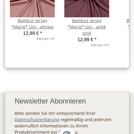
Bambus Jersey
Bambus Jersey
Bam
*Marie* Uni - altrosa
*Marie* Uni - antik
*Ma
pink
b
12,99 €
*
2
8,66 € pro 1 m
12,99 €
*
2
8,66 € pro 1 m
Newsletter Abonnieren
Bitte senden Sie mir entsprechend Ihrer
Datenschutzerklärung
regelmäßig und jederzeit
widerruflich Informationen zu Ihrem
Produktsortiment per E-Mail zu.