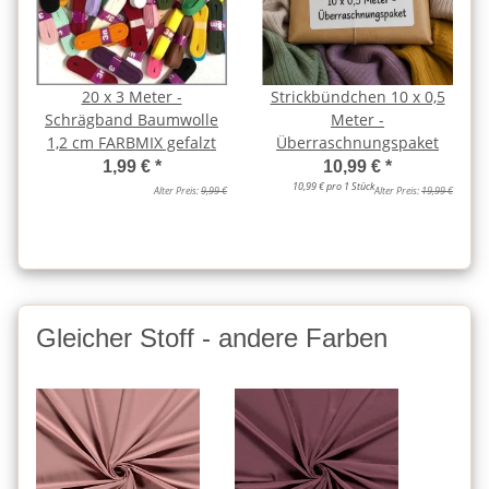
20 x 3 Meter -
Strickbündchen 10 x 0,5
Schrägband Baumwolle
Meter -
1,2 cm FARBMIX gefalzt
Überraschnungspaket
1,99 €
*
10,99 €
*
10,99 € pro 1 Stück
Alter Preis:
9,99 €
Alter Preis:
19,99 €
Gleicher Stoff - andere Farben