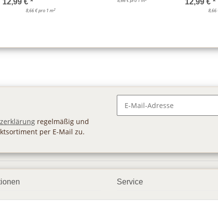
8,66 € pro 1 m
12,99 €
*
12,99 €
*
2
8,66 € pro 1 m
8,66
Newsletter Abonnieren
zerklärung
regelmäßig und
ktsortiment per E-Mail zu.
tionen
Service
ngsmöglichkeiten
Geschenkgutscheine