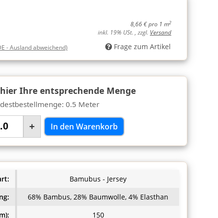
2
8,66 € pro 1 m
inkl. 19% USt. , zzgl.
Versand
Frage zum Artikel
DE - Ausland abweichend)
 hier Ihre entsprechende Menge
destbestellmenge: 0.5 Meter
+
In den Warenkorb
rt:
Bamubus - Jersey
ng:
68% Bambus, 28% Baumwolle, 4% Elasthan
m):
150