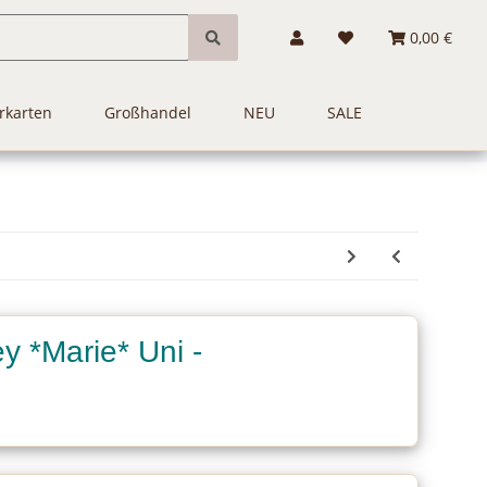
0,00 €
rkarten
Großhandel
NEU
SALE
 *Marie* Uni -