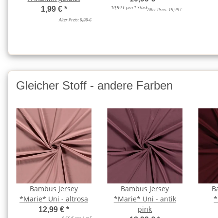
10,99 € pro 1 Stück
1,99 €
*
Alter Preis:
19,99 €
Alter Preis:
9,99 €
Gleicher Stoff - andere Farben
Bambus Jersey
Bambus Jersey
B
*Marie* Uni - altrosa
*Marie* Uni - antik
*
pink
12,99 €
*
2