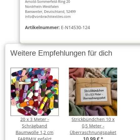
Arnold-Sommerfeld-Ring 20
Nordrhein-Westfalen
Baesweiler, Deutschland, 52499
info@vonbrachttextiles.com
Artikelnummer:
E-N14530-124
Weitere Empfehlungen für dich
20 x 3 Meter -
Strickbündchen 10 x
Schrägband
0,5 Meter -
Baumwolle 1,2 cm
Überraschnungspaket
FARBMIX gefalzt
10,99 €
*