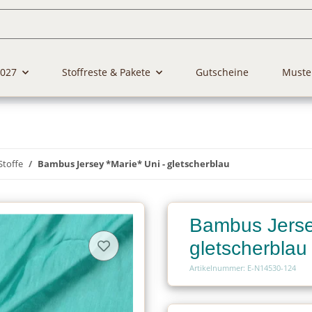
2027
Stoffreste & Pakete
Gutscheine
Muste
Stoffe
Bambus Jersey *Marie* Uni - gletscherblau
Bambus Jersey
gletscherblau
Artikelnummer: E-N14530-124
Charge