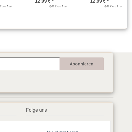
12,99 €
*
12,99 €
*
2
2
2
 € pro 1 m
8,66 € pro 1 m
8,66 € pro 1 m
Abonnieren
Folge uns
▶️ YouTube