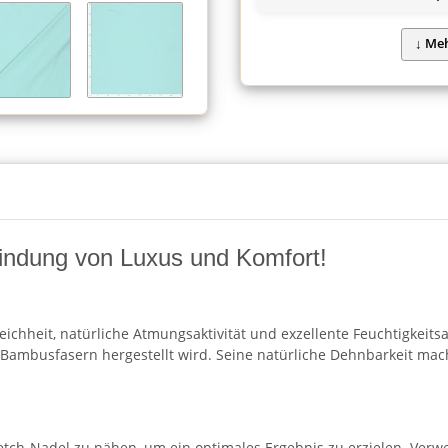
bindung von Luxus und Komfort!
ichheit, natürliche Atmungsaktivität und exzellente Feuchtigkeitsa
Bambusfasern hergestellt wird. Seine natürliche Dehnbarkeit ma
retch-Nadel zu nähen, um ein optimales Ergebnis zu erzielen. Verw