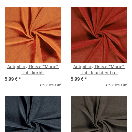
Antipilling Fleece *Marie*
Antipilling Fleece *Marie*
Uni - kürbis
Uni - leuchtend rot
5,99 €
*
5,99 €
*
2
2
3,99 € pro 1 m
3,99 € pro 1 m