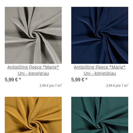
Antipilling Fleece *Marie*
Antipilling Fleece *Marie*
Uni - kieselgrau
Uni - königsblau
5,99 €
*
5,99 €
*
2
2
3,99 € pro 1 m
3,99 € pro 1 m