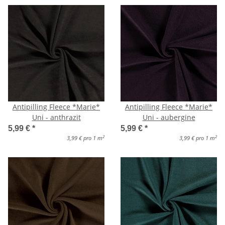
Antipilling Fleece *Marie*
Antipilling Fleece *Marie*
Uni - anthrazit
Uni - aubergine
5,99 €
*
5,99 €
*
2
2
3,99 € pro 1 m
3,99 € pro 1 m