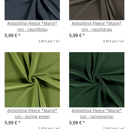
Antipilling Fleece *Marie*
Antipilling Fleece *Marie*
Uni - rauchblau
Uni - rauchgrau
5,99 €
*
5,99 €
*
2
2
3,99 € pro 1 m
3,99 € pro 1 m
Antipilling Fleece *Marie*
Antipilling Fleece *Marie*
Uni - spring green
Uni - tannengrün
5,99 €
*
5,99 €
*
2
2
3,99 € pro 1 m
3,99 € pro 1 m