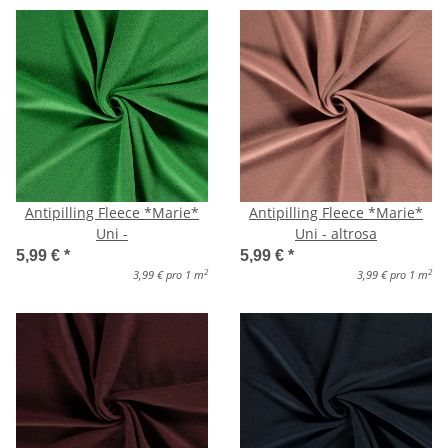
Antipilling Fleece *Marie*
Antipilling Fleece *Marie*
Uni -
Uni - altrosa
5,99 €
*
5,99 €
*
2
2
3,99 € pro 1 m
3,99 € pro 1 m