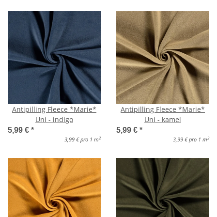
Antipilling Fleece *Marie*
Antipilling Fleece *Marie*
Uni - indigo
Uni - kamel
5,99 €
*
5,99 €
*
2
2
3,99 € pro 1 m
3,99 € pro 1 m