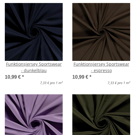
Funktionsjersey Sportswear
Funktionsjersey Sportswear
- dunkelblau
- espresso
10,99 €
*
10,99 €
*
2
2
7,33 € pro 1 m
7,33 € pro 1 m