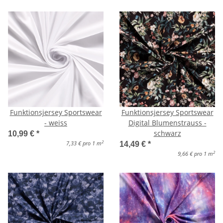
Funktionsjersey Sportswear
Funktionsjersey Sportswear
- weiss
Digital Blumenstrauss -
schwarz
10,99 €
*
2
7,33 € pro 1 m
14,49 €
*
2
9,66 € pro 1 m