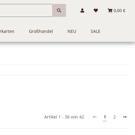
0,00 €
rkarten
Großhandel
NEU
SALE
Artikel 1 - 36 von 42
1
2