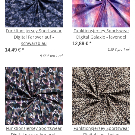
Funktionsjersey Sportswear
Funktionsjersey Sportswear
Digital Farbverlauf -
Digital Galaxie - lavendel
schwarzblau
12,89 €
*
2
8,59 € pro 1 m
14,49 €
*
2
9,66 € pro 1 m
Funktionsjersey Sportswear
Funktionsjersey Sportswear
Digital grosse Aquarell
Digital Leo - beige