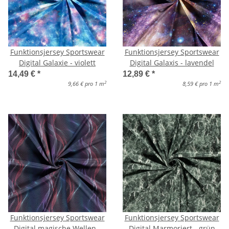
Funktionsjersey Sportswear
Funktionsjersey Sportswear
Digital Galaxie - violett
Digital Galaxis - lavendel
14,49 €
*
12,89 €
*
2
2
9,66 € pro 1 m
8,59 € pro 1 m
Funktionsjersey Sportswear
Funktionsjersey Sportswear
Digital magische Wellen -
Digital Marmoriert - grün