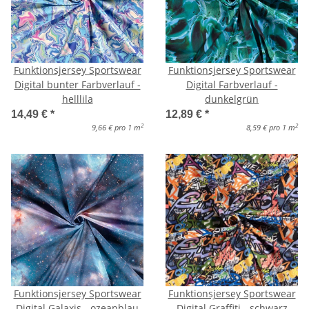
Funktionsjersey Sportswear
Funktionsjersey Sportswear
Digital bunter Farbverlauf -
Digital Farbverlauf -
helllila
dunkelgrün
14,49 €
*
12,89 €
*
2
2
9,66 € pro 1 m
8,59 € pro 1 m
Funktionsjersey Sportswear
Funktionsjersey Sportswear
Digital Galaxis - ozeanblau
Digital Graffiti - schwarz