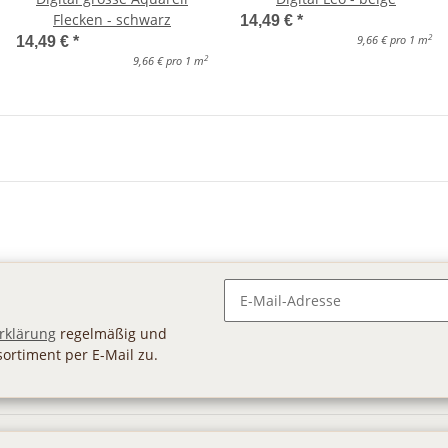
Flecken - schwarz
14,49 €
*
2
9,66 € pro 1 m
14,49 €
*
2
9,66 € pro 1 m
Newsletter Abonnieren
rklärung
regelmäßig und
sortiment per E-Mail zu.