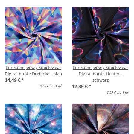
Funktionsjersey Sportswear
Funktionsjersey Sportswear
Digital bunte Dreiecke - blau
Digital bunte Lichter -
schwarz
14,49 €
*
2
9,66 € pro 1 m
12,89 €
*
2
8,59 € pro 1 m