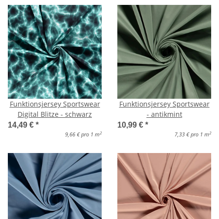
Funktionsjersey Sportswear
Funktionsjersey Sportswear
Digital Blitze - schwarz
- antikmint
14,49 €
*
10,99 €
*
2
2
9,66 € pro 1 m
7,33 € pro 1 m