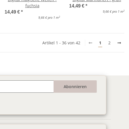
fuchsia
14,49 €
*
2
9,66 € pro 1 m
14,49 €
*
2
9,66 € pro 1 m
Artikel 1 - 36 von 42
1
2
Abonnieren